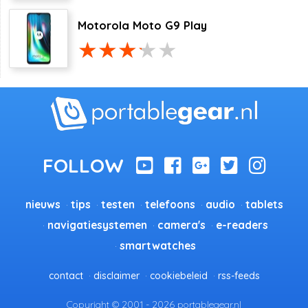
Motorola Moto G9 Play
nieuws
tips
testen
telefoons
audio
tablets
navigatiesystemen
camera's
e-readers
smartwatches
contact
disclaimer
cookiebeleid
rss-feeds
Copyright © 2001 - 2026 portablegear.nl