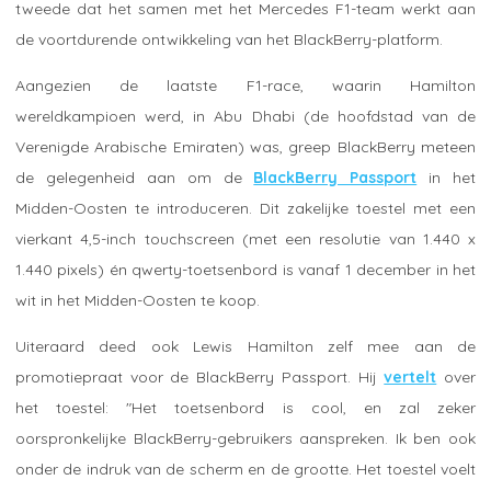
tweede dat het samen met het Mercedes F1-team werkt aan
de voortdurende ontwikkeling van het BlackBerry-platform.
Aangezien de laatste F1-race, waarin Hamilton
wereldkampioen werd, in Abu Dhabi (de hoofdstad van de
Verenigde Arabische Emiraten) was, greep BlackBerry meteen
de gelegenheid aan om de
BlackBerry Passport
in het
Midden-Oosten te introduceren. Dit zakelijke toestel met een
vierkant 4,5-inch touchscreen (met een resolutie van 1.440 x
1.440 pixels) én qwerty-toetsenbord is vanaf 1 december in het
wit in het Midden-Oosten te koop.
Uiteraard deed ook Lewis Hamilton zelf mee aan de
promotiepraat voor de BlackBerry Passport. Hij
vertelt
over
het toestel: "Het toetsenbord is cool, en zal zeker
oorspronkelijke BlackBerry-gebruikers aanspreken. Ik ben ook
onder de indruk van de scherm en de grootte. Het toestel voelt