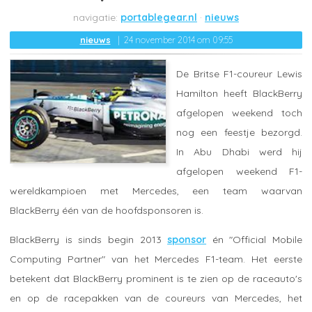
portablegear.nl
nieuws
nieuws
24 november 2014 om 09:55
De Britse F1-coureur Lewis
Hamilton heeft BlackBerry
afgelopen weekend toch
nog een feestje bezorgd.
In Abu Dhabi werd hij
afgelopen weekend F1-
wereldkampioen met Mercedes, een team waarvan
BlackBerry één van de hoofdsponsoren is.
BlackBerry is sinds begin 2013
sponsor
én "Official Mobile
Computing Partner" van het Mercedes F1-team. Het eerste
betekent dat BlackBerry prominent is te zien op de raceauto's
en op de racepakken van de coureurs van Mercedes, het