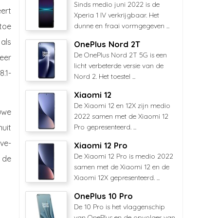
Sinds medio juni 2022 is de
ert
Xperia 1 IV verkrijgbaar. Het
 toe
dunne en fraai vormgegeven ...
als
OnePlus Nord 2T
De OnePlus Nord 2T 5G is een
eer
licht verbeterde versie van de
.1-
Nord 2. Het toestel ...
Xiaomi 12
De Xiaomi 12 en 12X zijn medio
uwe
2022 samen met de Xiaomi 12
uit
Pro gepresenteerd. ...
ve-
Xiaomi 12 Pro
De Xiaomi 12 Pro is medio 2022
 de
samen met de Xiaomi 12 en de
Xiaomi 12X gepresenteerd. ...
OnePlus 10 Pro
De 10 Pro is het vlaggenschip
van OnePlus en de opvolger van