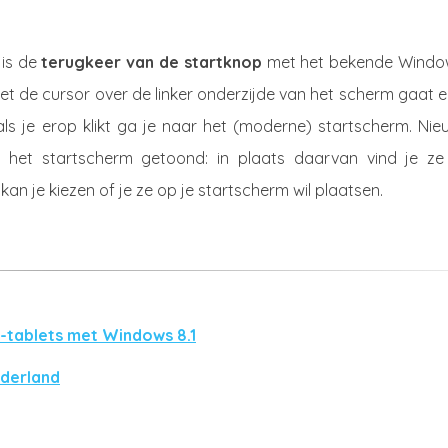
 is de
terugkeer van de startknop
met het bekende Windo
met de cursor over de linker onderzijde van het scherm gaat e
als je erop klikt ga je naar het (moderne) startscherm. Ni
het startscherm getoond: in plaats daarvan vind je ze
n je kiezen of je ze op je startscherm wil plaatsen.
2-tablets met Windows 8.1
ederland