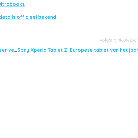
ultrabooks
etails officieel bekend
Wolfgang AT-AS40D: zaterdag 17 augustus weer verkrijgbaar