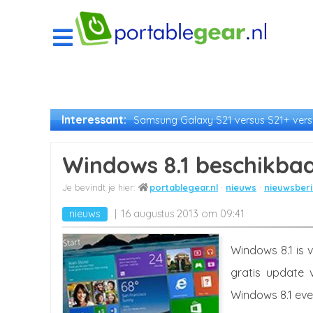
Interessant:
Samsung Galaxy S21 versus S21+ versu
Windows 8.1 beschikbaa
portablegear.nl
nieuws
nieuwsberi
nieuws
16 augustus 2013 om 09:41
Windows 8.1 is 
gratis update 
Windows 8.1 eve