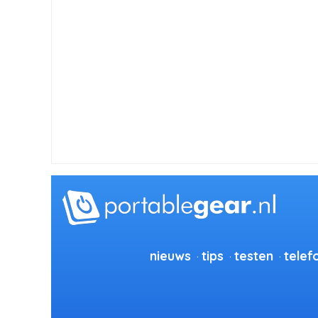
nieuws
tips
testen
telef