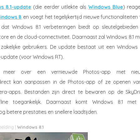
s 8.1-update
(die eerder uitlekte als
Windows Blue
) reage
indows 8
en voegt het tegelijkertijd nieuwe functionaliteiten
 dat Windows 8.1 verbeteringen biedt op sleutelgebieden 
ore en de cloud-connectiviteit. Daarnaast zal Windows 8.1 m
zakelijke gebruikers. De update bestaat uit een Windows 8
-update (voor Windows RT).
 meer over een vernieuwde Photos-app met nie
direct kan aanpassen in de Photos-app of ze openen van
era-apps. Bestanden zijn direct te bewaren op de SkyDri
fline toegankelijk. Daarnaast komt Windows 8.1 met
g betere prestaties en snellere laadtijden.
Windows 8.1