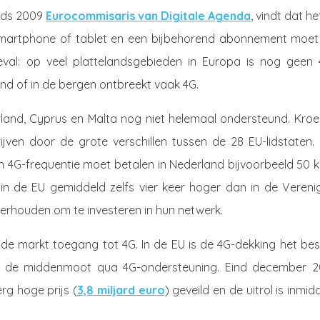
inds 2009
Eurocommisaris van Digitale Agenda
, vindt dat he
n smartphone of tablet en een bijbehorend abonnement moet
geval: op veel plattelandsgebieden in Europa is nog geen 
and of in de bergen ontbreekt vaak 4G.
rland, Cyprus en Malta nog niet helemaal ondersteund. Kroe
jven door de grote verschillen tussen de 28 EU-lidstaten. 
n 4G-frequentie moet betalen in Nederland bijvoorbeeld 50 
n in de EU gemiddeld zelfs vier keer hoger dan in de Veren
erhouden om te investeren in hun netwerk.
de markt toegang tot 4G. In de EU is de 4G-dekking het bes
 in de middenmoot qua 4G-ondersteuning. Eind december 2
rg hoge prijs (
3,8 miljard euro
) geveild en de uitrol is inmid