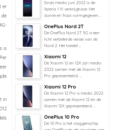
Sinds medio juni 2022 is de
t er
Xperia 1 IV verkrijgbaar. Het
 de
dunne en fraai vormgegeven ...
4G-
OnePlus Nord 2T
De OnePlus Nord 2T 5G is een
licht verbeterde versie van de
Nord 2. Het toestel ...
s is
Xiaomi 12
Per
De Xiaomi 12 en 12X zijn medio
keer
2022 samen met de Xiaomi 12
igde
Pro gepresenteerd. ...
Xiaomi 12 Pro
De Xiaomi 12 Pro is medio 2022
t in
samen met de Xiaomi 12 en de
Xiaomi 12X gepresenteerd. ...
012
OnePlus 10 Pro
dels
De 10 Pro is het vlaggenschip
van OnePlus en de opvolger van