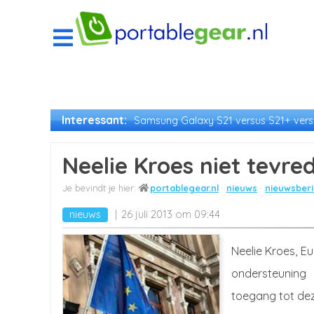
Interessant:
Samsung Galaxy S21 versus S21+ versu
Neelie Kroes niet tevr
portablegear.nl
nieuws
nieuwsberi
nieuws
26 juli 2013 om 09:44
Neelie Kroes, E
ondersteuning
toegang tot dez