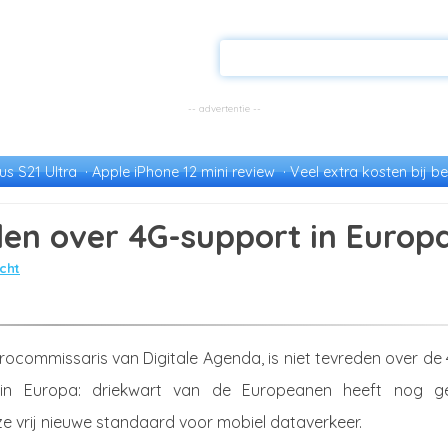
s S21 Ultra
Apple iPhone 12 mini review
Veel extra kosten bij be
eden over 4G-support in Europ
cht
urocommissaris van Digitale Agenda, is niet tevreden over de
 in Europa: driekwart van de Europeanen heeft nog g
e vrij nieuwe standaard voor mobiel dataverkeer.