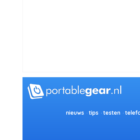
nieuws
tips
testen
telef