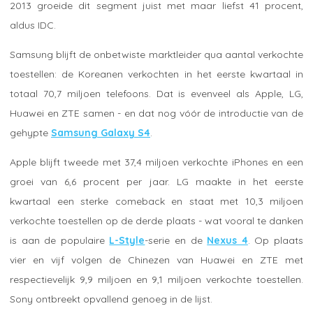
2013 groeide dit segment juist met maar liefst 41 procent,
aldus IDC.
Samsung blijft de onbetwiste marktleider qua aantal verkochte
toestellen: de Koreanen verkochten in het eerste kwartaal in
totaal 70,7 miljoen telefoons. Dat is evenveel als Apple, LG,
Huawei en ZTE samen - en dat nog vóór de introductie van de
gehypte
Samsung Galaxy S4
.
Apple blijft tweede met 37,4 miljoen verkochte iPhones en een
groei van 6,6 procent per jaar. LG maakte in het eerste
kwartaal een sterke comeback en staat met 10,3 miljoen
verkochte toestellen op de derde plaats - wat vooral te danken
is aan de populaire
L-Style
-serie en de
Nexus 4
. Op plaats
vier en vijf volgen de Chinezen van Huawei en ZTE met
respectievelijk 9,9 miljoen en 9,1 miljoen verkochte toestellen.
Sony ontbreekt opvallend genoeg in de lijst.