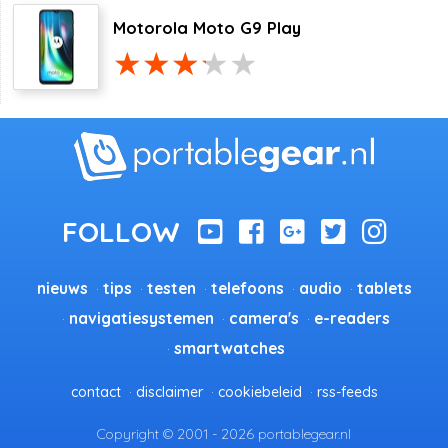
Motorola Moto G9 Play
nieuws
tips
testen
telefoons
audio
tablets
navigatiesystemen
camera's
e-readers
smartwatches
contact
disclaimer
cookiebeleid
rss-feeds
Copyright © 2001 - 2026 portablegear.nl