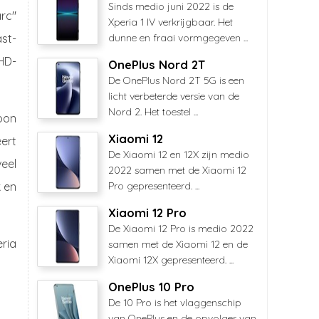
Sinds medio juni 2022 is de
rc"
Xperia 1 IV verkrijgbaar. Het
ast-
dunne en fraai vormgegeven ...
HD-
OnePlus Nord 2T
De OnePlus Nord 2T 5G is een
licht verbeterde versie van de
Nord 2. Het toestel ...
oon
Xiaomi 12
eert
De Xiaomi 12 en 12X zijn medio
eel
2022 samen met de Xiaomi 12
k en
Pro gepresenteerd. ...
Xiaomi 12 Pro
De Xiaomi 12 Pro is medio 2022
eria
samen met de Xiaomi 12 en de
Xiaomi 12X gepresenteerd. ...
OnePlus 10 Pro
De 10 Pro is het vlaggenschip
van OnePlus en de opvolger van