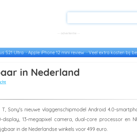
s S21 Ultra
Apple iPhone 12 mini review
Veel extra kosten bij be
baar in Nederland
cht
 T, Sony's nieuwe vlaggenschipmodel Android 4.0-smartph
D-display, 13-megapixel camera, dual-core processor en N
ijgbaar in de Nederlandse winkels voor 499 euro.