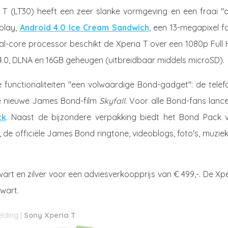
T (LT30) heeft een zeer slanke vormgeving en een fraai "a
splay,
Android 4.0 Ice Cream Sandwich
, een 13-megapixel f
l-core processor beschikt de Xperia T over een 1080p Full 
4.0, DLNA en 16GB geheugen (uitbreidbaar middels microSD).
e functionaliteiten "een volwaardige Bond-gadget": de telef
e nieuwe James Bond-film
Skyfall
. Voor alle Bond-fans lanc
ck
. Naast de bijzondere verpakking biedt het Bond Pack v
s, de officiële James Bond ringtone, videoblogs, foto's, muzie
wart en zilver voor een adviesverkoopprijs van € 499,-. De Xp
zwart.
Sony Xperia T