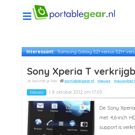
Interessant:
Samsung Galaxy S21 versus S21+ versu
Sony Xperia T verkrijg
portablegear.nl
nieuws
nieuwsberi
nieuws
8 oktober 2012 om 17:09
De Sony Xperia
met 4,6-inch H
support is verkr