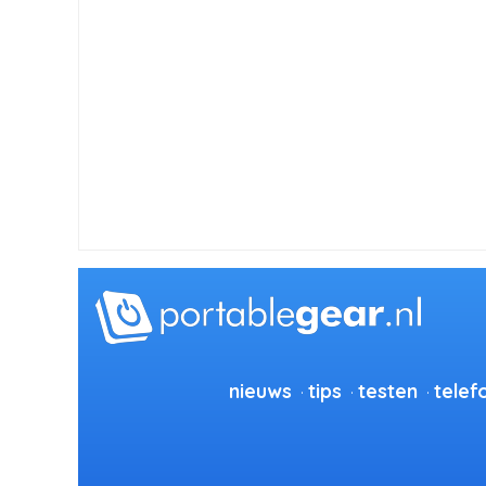
nieuws
tips
testen
telef