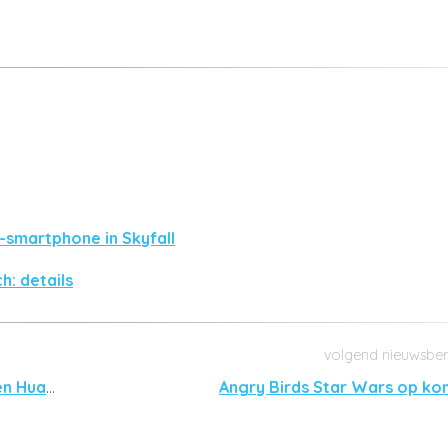
-smartphone in Skyfall
h: details
Amerikaanse regering waarschuwt voor ZTE en Huawei
Angry Birds Star Wars op ko