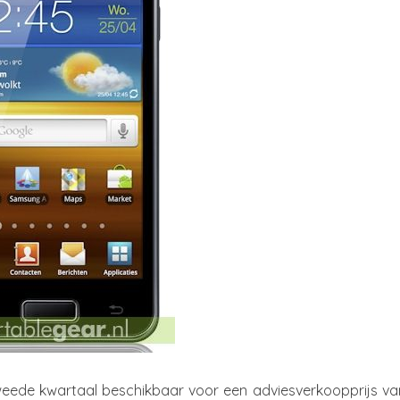
weede kwartaal beschikbaar voor een adviesverkoopprijs va