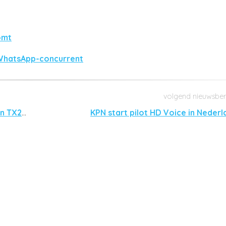
omt
WhatsApp-concurrent
Sony introduceert Cyber-shot WX50, WX70 en TX200V
KPN start pilot HD Voice in Nederl