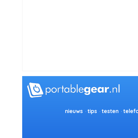
nieuws
tips
testen
telef