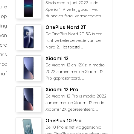
Sinds medio juni 2022 is de
ore
Xperia 1 IV verkrijgbaar. Het
 op
dunne en fraai vormgegeven ...
ing
OnePlus Nord 2T
De OnePlus Nord 2T 5G is een
van
licht verbeterde versie van de
ere
Nord 2. Het toestel ...
aris
Xiaomi 12
nce
De Xiaomi 12 en 12X zijn medio
2022 samen met de Xiaomi 12
anaf
Pro gepresenteerd. ...
Xiaomi 12 Pro
De Xiaomi 12 Pro is medio 2022
samen met de Xiaomi 12 en de
Xiaomi 12X gepresenteerd. ...
OnePlus 10 Pro
De 10 Pro is het vlaggenschip
van OnePlus en de opvolger van