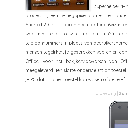
superhelder 4-i
processor, een 5-megapixel camera en onders
Android 2.3 met daaromheen de TouchWiz-inter
waarmee je al jouw contacten in één com
telefoonnummers in plaats van gebruikersnamen
mensen tegelijkertijd gesprekken voeren en conte
Office, voor het bekijken/bewerken van O
meegeleverd. Ten slotte ondersteunt dit toestel
je PC data op het toestel kan wissen of de telef
Sam