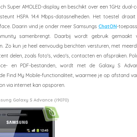
nch Super AMOLED-display en beschikt over een 1GHz dual-c
teunt HSPA 14.4 Mbps-datasnelheden. Het toestel draait
face. Daarin vind je onder meer Samsungs
ChatON
-toepass
munity samenbrengt. Daarbij wordt gebruik gemaakt 
. Zo kun je heel eenvoudig berichten versturen, met meerd
nt delen, zoals foto's, video's, contacten en afspraken. Pol
ffice- en PDF-bestanden, wordt met de Galaxy S Adva
 de Find My Mobile-functionaliteit, waarmee je op afstand v
oon via internet kan opsporen.
sung Galaxy S Advance (i9070)