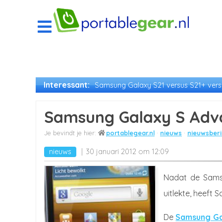
Interessant:
Samsung Galaxy S21 versus S21+ versu
Samsung Galaxy S Adva
portablegear.nl
nieuws
nieuwsberi
nieuws
30 januari 2012 om 12:09
Nadat de Samsu
uitlekte, heeft 
De
Samsung Ga