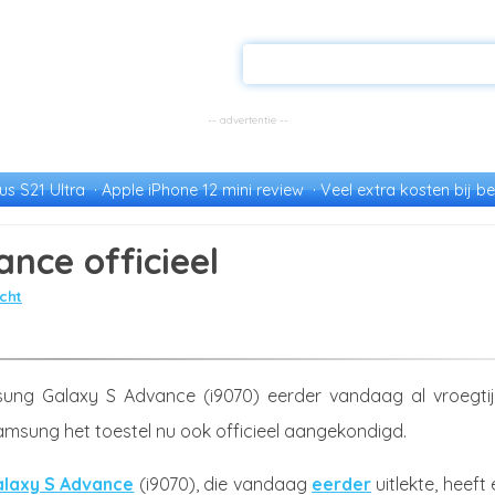
s S21 Ultra
Apple iPhone 12 mini review
Veel extra kosten bij be
nce officieel
cht
ng Galaxy S Advance (i9070) eerder vandaag al vroegtij
Samsung het toestel nu ook officieel aangekondigd.
laxy S Advance
(i9070), die vandaag
eerder
uitlekte, heeft