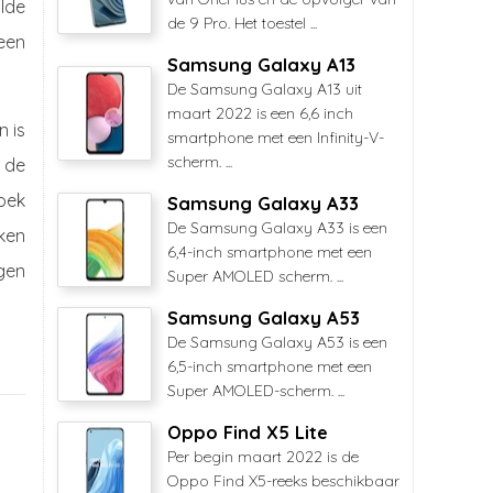
ilde
de 9 Pro. Het toestel ...
een
Samsung Galaxy A13
De Samsung Galaxy A13 uit
maart 2022 is een 6,6 inch
 is
smartphone met een Infinity-V-
scherm. ...
 de
oek
Samsung Galaxy A33
De Samsung Galaxy A33 is een
ken
6,4-inch smartphone met een
ngen
Super AMOLED scherm. ...
Samsung Galaxy A53
De Samsung Galaxy A53 is een
6,5-inch smartphone met een
Super AMOLED-scherm. ...
Oppo Find X5 Lite
Per begin maart 2022 is de
Oppo Find X5-reeks beschikbaar