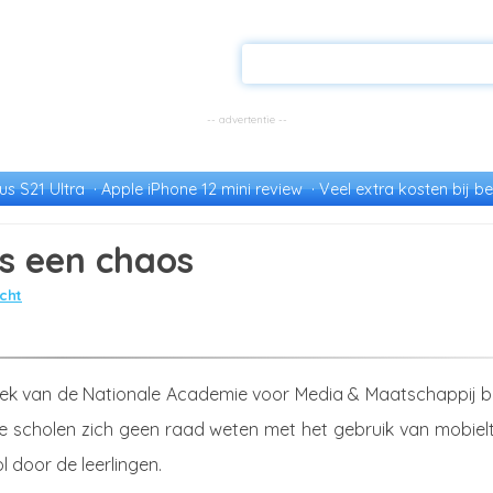
s S21 Ultra
Apple iPhone 12 mini review
Veel extra kosten bij be
is een chaos
cht
ek van de Nationale Academie voor Media & Maatschappij bli
 scholen zich geen raad weten met het gebruik van mobielt
 door de leerlingen.