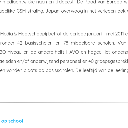
ige mediaontwikkelingen en tijdgeest'. De Raad van Europa w
delijke GSM-straling. Japan overwoog in het verleden ook 
edia & Maatschappij betrof de periode januari – mei 2011 en
aronder 42 basisscholen en 78 middelbare scholen. Van
BO niveau en de andere helft HAVO en hoger. Het onderz
ectieleden en/of onderwijzend personeel en 40 groepsgesprek
n vonden plaats op basisscholen. De leeftijd van de leerli
 op school