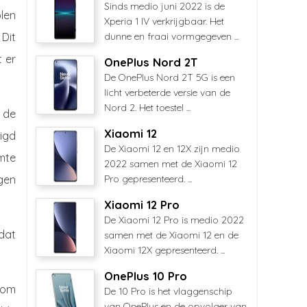
Sinds medio juni 2022 is de
len
Xperia 1 IV verkrijgbaar. Het
Dit
dunne en fraai vormgegeven ...
t er
OnePlus Nord 2T
De OnePlus Nord 2T 5G is een
licht verbeterde versie van de
Nord 2. Het toestel ...
 de
Xiaomi 12
igd
De Xiaomi 12 en 12X zijn medio
imte
2022 samen met de Xiaomi 12
igen
Pro gepresenteerd. ...
Xiaomi 12 Pro
De Xiaomi 12 Pro is medio 2022
dat
samen met de Xiaomi 12 en de
Xiaomi 12X gepresenteerd. ...
OnePlus 10 Pro
 om
De 10 Pro is het vlaggenschip
van OnePlus en de opvolger van