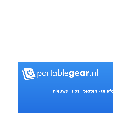
nieuws
tips
testen
telef