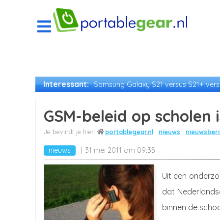
Interessant:
Samsung Galaxy S21 versus S21+ versu
GSM-beleid op scholen 
portablegear.nl
nieuws
nieuwsberi
nieuws
31 mei 2011 om 09:35
Uit een onderzo
dat Nederlandse
binnen de school