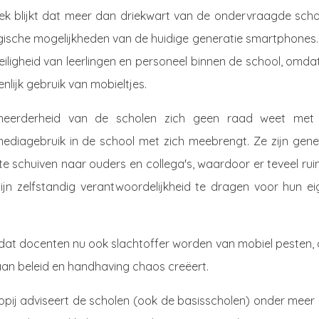
ek blijkt dat meer dan driekwart van de ondervraagde scho
gische mogelijkheden van de huidige generatie smartphones. 
eiligheid van leerlingen en personeel binnen de school, omda
nlijk gebruik van mobieltjes.
 meerderheid van de scholen zich geen raad weet met
 mediagebruik in de school met zich meebrengt. Ze zijn gene
te schuiven naar ouders en collega's, waardoor er teveel ru
zijn zelfstandig verantwoordelijkheid te dragen voor hun e
dat docenten nu ook slachtoffer worden van mobiel pesten, 
 aan beleid en handhaving chaos creëert.
pij adviseert de scholen (ook de basisscholen) onder meer