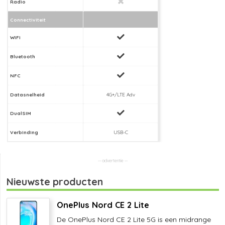
Radio
Connectiviteit
WiFi
Bluetooth
NFC
Datasnelheid
4G+/LTE Adv
DualSIM
Verbinding
USB-C
Nieuwste producten
OnePlus Nord CE 2 Lite
De OnePlus Nord CE 2 Lite 5G is een midrange