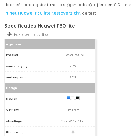
door één bron getest met als (gemiddeld) cijfer een 8,0. Lees
in het Huawei P30 lite testoverzicht
de test
Specificaties Huawei P30 lite
Algemeen
Product
Huawei P30 lite
Aankondiging
2019
Verkoopstart
2019
Design
Kleuren
Gewicht
159 gram
Afmetingen
152,9 x 72,7 x 7,4 mm
IP codering