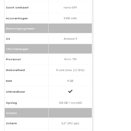
Soort simkaart
nano-SIM
Accuvermogen
3.430 mAh
Besturingssysteem
OS
Android 9
CPU/Geheugen
Processor
Kirin 710
Kloksnelheid
8 core (max 2,2 GHz)
RAM
4 GB
Uitbreidbaar
Opslag
128 GB + microSD
Scherm
Scherm
6,2" (412 ppi)