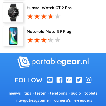
Huawei Watch GT 2 Pro
Motorola Moto G9 Play
nieuws
tips
testen
telefoons
audio
tablets
navigatiesystemen
camera's
e-readers