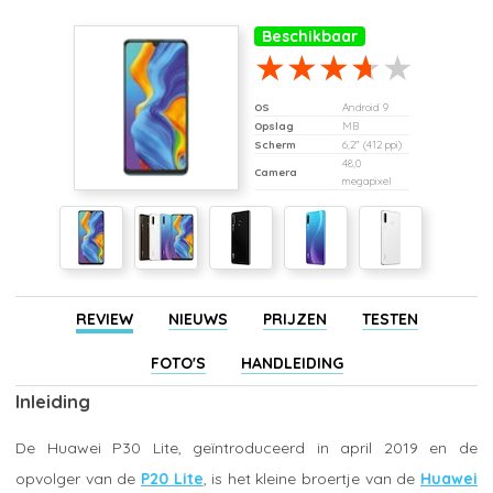
Beschikbaar
OS
Android 9
Opslag
MB
Scherm
6,2" (412 ppi)
48,0
Camera
megapixel
REVIEW
NIEUWS
PRIJZEN
TESTEN
FOTO'S
HANDLEIDING
Inleiding
De Huawei P30 Lite, geïntroduceerd in april 2019 en de
opvolger van de
P20 Lite
, is het kleine broertje van de
Huawei