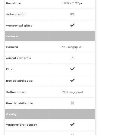
Resolutie
1.080 x 2.312px
Schermsoort
IPS
Verstevigd glass
Camera
Camera
48,0 megapixel
Aantal camera's
3
Flits
Beeldstabilisatie
Selfiecamera
24,0 megapixel
Beeldstabilisatie
Overig
Vingerafdruksensor