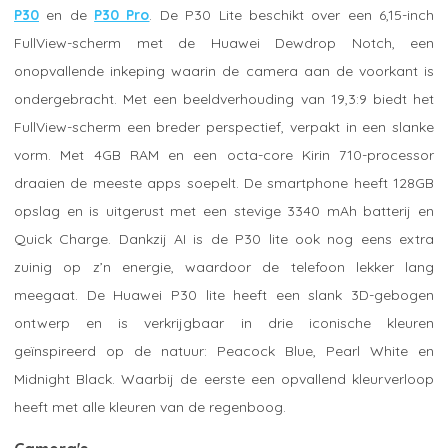
P30
en de
P30 Pro
. De P30 Lite beschikt over een 6,15-inch
FullView-scherm met de Huawei Dewdrop Notch, een
onopvallende inkeping waarin de camera aan de voorkant is
ondergebracht. Met een beeldverhouding van 19,3:9 biedt het
FullView-scherm een breder perspectief, verpakt in een slanke
vorm. Met 4GB RAM en een octa-core Kirin 710-processor
draaien de meeste apps soepelt. De smartphone heeft 128GB
opslag en is uitgerust met een stevige 3340 mAh batterij en
Quick Charge. Dankzij AI is de P30 lite ook nog eens extra
zuinig op z’n energie, waardoor de telefoon lekker lang
meegaat. De Huawei P30 lite heeft een slank 3D-gebogen
ontwerp en is verkrijgbaar in drie iconische kleuren
geïnspireerd op de natuur: Peacock Blue, Pearl White en
Midnight Black. Waarbij de eerste een opvallend kleurverloop
heeft met alle kleuren van de regenboog.