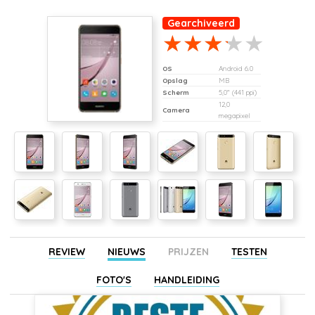
Gearchiveerd
OS
Android 6.0
Opslag
MB
Scherm
5,0" (441 ppi)
12,0
Camera
megapixel
REVIEW
NIEUWS
PRIJZEN
TESTEN
FOTO'S
HANDLEIDING