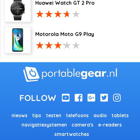
Huawei Watch GT 2 Pro
Motorola Moto G9 Play
nieuws
tips
testen
telefoons
audio
tablets
navigatiesystemen
camera's
e-readers
smartwatches