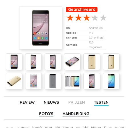
Gearchiveerd
OS
Android 6.0
Opslag
MB
Scherm
5,0" (441 ppi)
12,0
Camera
megapixel
REVIEW
NIEUWS
PRIJZEN
TESTEN
FOTO'S
HANDLEIDING
Huawei heeft met de Nova en de Nova Plus twee