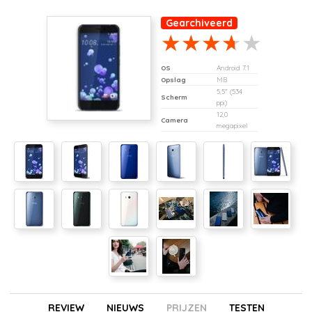
Gearchiveerd
OS
Android 7.1
Opslag
MB
5,5" (534
Scherm
ppi)
12,0
Camera
megapixel
REVIEW
NIEUWS
PRIJZEN
TESTEN