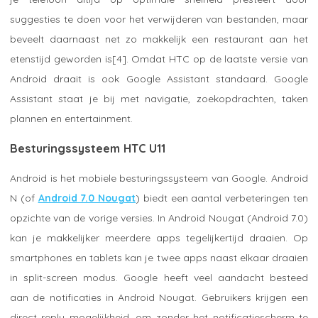
suggesties te doen voor het verwijderen van bestanden, maar
beveelt daarnaast net zo makkelijk een restaurant aan het
etenstijd geworden is[4]. Omdat HTC op de laatste versie van
Android draait is ook Google Assistant standaard. Google
Assistant staat je bij met navigatie, zoekopdrachten, taken
plannen en entertainment.
Besturingssysteem HTC U11
Android is het mobiele besturingssysteem van Google. Android
N (of
Android 7.0 Nougat
) biedt een aantal verbeteringen ten
opzichte van de vorige versies. In Android Nougat (Android 7.0)
kan je makkelijker meerdere apps tegelijkertijd draaien. Op
smartphones en tablets kan je twee apps naast elkaar draaien
in split-screen modus. Google heeft veel aandacht besteed
aan de notificaties in Android Nougat. Gebruikers krijgen een
direct reply mogelijkheid, om zonder het notificatiescherm te