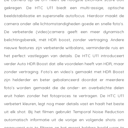
gekregen. De HTC U11 biedt een multi-assige, optische
beeldstabilisatie en supersnelle autofocus. Hierdoor maakt de
camera onder alle lichtomstandigheden goede en snelle foto's.
De verbeterde (video)camera geeft een meer dynamisch
belichtingsbereik, mét HDR boost, zonder vertraging. Andere
nieuwe features zijn verbeterde witbalans, verminderde ruis en
het perfect vastleggen van details. De HTC U11 introduceert
verder Auto HDR Boost dat alle voordelen heeft van HDR, maar
zonder vertraging. Foto’s en video’s gemaakt met HDR Boost
zijn helderder en beter gebalanceerd doordat er meerdere
foto’s worden gemaakt die de onder- en overbelichte delen
eruit halen zonder het fotoproces te vertragen. De HTC U11
verbetert kleuren, legt nog meer details vast en haalt het beste
uit elk shot. Bij het filmen gebruikt Temporal Noise Reduction
automatisch informatie uit de vorige en volgende shots om
ongewenst ruis te filteren en het meest heldere beeld weer te