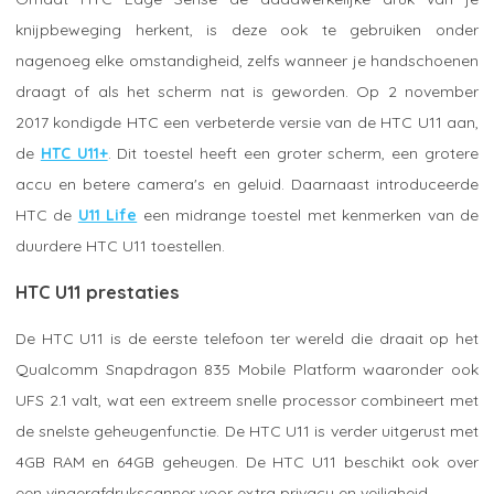
knijpbeweging herkent, is deze ook te gebruiken onder
nagenoeg elke omstandigheid, zelfs wanneer je handschoenen
draagt of als het scherm nat is geworden. Op 2 november
2017 kondigde HTC een verbeterde versie van de HTC U11 aan,
de
HTC U11+
. Dit toestel heeft een groter scherm, een grotere
accu en betere camera's en geluid. Daarnaast introduceerde
HTC de
U11 Life
een midrange toestel met kenmerken van de
duurdere HTC U11 toestellen.
HTC U11 prestaties
De HTC U11 is de eerste telefoon ter wereld die draait op het
Qualcomm Snapdragon 835 Mobile Platform waaronder ook
UFS 2.1 valt, wat een extreem snelle processor combineert met
de snelste geheugenfunctie. De HTC U11 is verder uitgerust met
4GB RAM en 64GB geheugen. De HTC U11 beschikt ook over
een vingerafdrukscanner voor extra privacy en veiligheid.