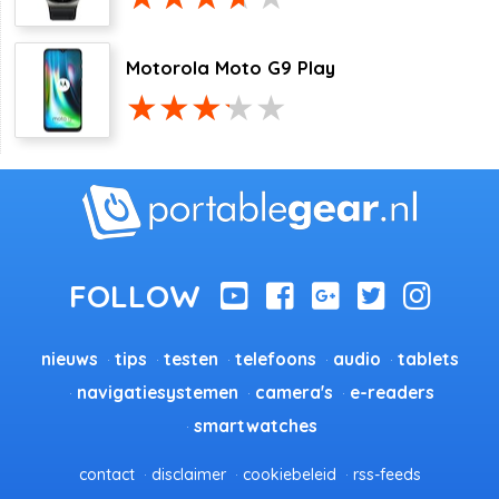
Motorola Moto G9 Play
nieuws
tips
testen
telefoons
audio
tablets
navigatiesystemen
camera's
e-readers
smartwatches
contact
disclaimer
cookiebeleid
rss-feeds