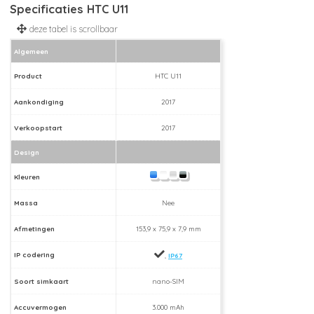
Specificaties HTC U11
Algemeen
Product
HTC U11
Aankondiging
2017
Verkoopstart
2017
Design
Kleuren
Massa
Nee
Afmetingen
153,9 x 75,9 x 7,9 mm
IP codering
,
IP67
Soort simkaart
nano-SIM
Accuvermogen
3.000 mAh