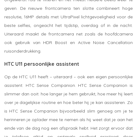
geven. De nieuwe frontcamera ten slotte combineert hoge
resolutie, 16MP details met UltraPixel lichtgevoeligheid voor de
beste selfies, ongeacht het tijdstip, overdag of in de nacht.
Uiteraard maakt de frontcamera net zoals de hoofdcamera
ook gebruik van HDR Boost en Active Noise Cancellation
ruisonderdrukking.
HTC U11 persoonlijke assistent
Op de HTC U11 heeft – uiteraard – ook een eigen persoonlijke
assistent: HTC Sense Companion. HTC Sense Companion is
slimmer dan ooit: hoe langer je hem gebruikt, hoe meer hij leert
over je dagelijkse routine en hoe beter hij je kan assisteren. Zo
is HTC Sense Companion bijvoorbeeld slim genoeg om je te
herinneren je oplader mee te nemen als hij weet dat je aan het
einde van de dag nog een afspraak hebt. Het zorgt ervoor dat
je telefoon altijd op optimale snelheid presteert door