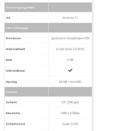
Besturingssysteem
OS
Android 7.1
CPU/Geheugen
Processor
Qualcomm Snapdragon 835
Kloksnelheid
8 core (max 2,5 GHz)
RAM
4 GB
Uitbreidbaar
Opslag
64 GB + microSD
Scherm
Scherm
5,5" (534 ppi)
Resolutie
1.440 x 2.560px
Schermsoort
Super LCD3