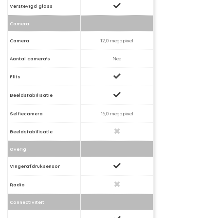
Verstevigd glass
Camera
Camera
12,0 megapixel
Aantal camera's
Nee
Flits
Beeldstabilisatie
Selfiecamera
16,0 megapixel
Beeldstabilisatie
Overig
Vingerafdruksensor
Radio
Connectiviteit