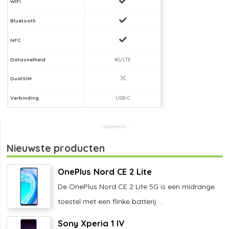
WiFi
Bluetooth
NFC
Datasnelheid
4G/LTE
DualSIM
Verbinding
USB-C
Nieuwste producten
OnePlus Nord CE 2 Lite
De OnePlus Nord CE 2 Lite 5G is een midrange
toestel met een flinke batterij ...
Sony Xperia 1 IV