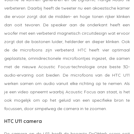
verbeteren. Daarbij heeft de tweeter nu een akoestische kamer
die ervoor zorgt dat de midden- en hoge tonen rijker klinken
dan ooit tevoren. De speaker aan de onderkant heeft een
woofer met een verbeterd magnetisch circuitdesign wat ervoor
zorgt dat de bastonen luider, helderder en dieper klinken. Ook
de de microfoons zijn verbeterd. HTC heeft vier optimaal
geplaatste, omnidirectionele microfoontjes ingezet, die samen
met de nieuwe Acoustic Focus-technologie onze beste 3D-
audio-ervaring ooit bieden. De microfoons van de HTC U11
werken samen om audio vanuit elke richting op te nemen. Als
je een video opneemt waarbij Acoustic Focus aan staat, is het
ook mogelijk om op het geluid van een specifieke bron te
focussen, door simpelweg de camera in te zoomen.
HTC U11 camera
De camera op de U11 heeft de hoogste DxOMark score ooit