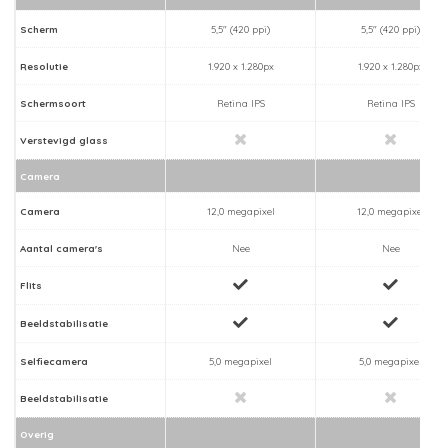
Scherm
5,5" (420 ppi)
5,5" (420 ppi)
Resolutie
1.920 x 1.280px
1.920 x 1.280px
Schermsoort
Retina IPS
Retina IPS
Verstevigd glass
Camera
Camera
12,0 megapixel
12,0 megapixel
Aantal camera's
Nee
Nee
Flits
Beeldstabilisatie
Selfiecamera
5,0 megapixel
5,0 megapixel
Beeldstabilisatie
Overig