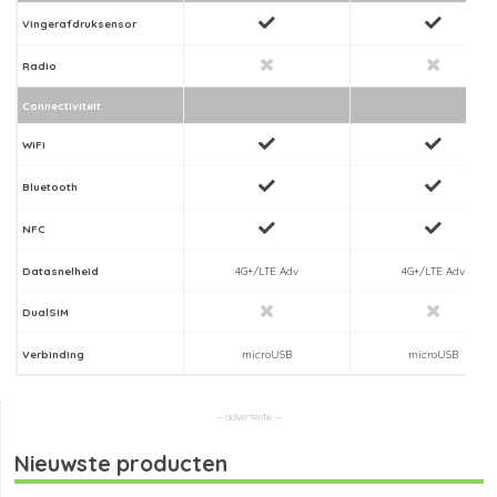
Vingerafdruksensor
Radio
Connectiviteit
WiFi
Bluetooth
NFC
Datasnelheid
4G+/LTE Adv
4G+/LTE Adv
DualSIM
Verbinding
microUSB
microUSB
Nieuwste producten