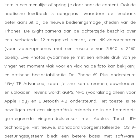
item in een menulijst of spring je door naar de content. Ook de
haptische feedback is aangepast, waardoor de feedback
beter aansluit bij de nieuwe bedieningsmogelijkheden van de
iPhones. De iSight-camera aan de achterzijde beschikt over
een verbeterde 12-megapixel sensor, een 4K-videorecorder
(voor video-opnames met een resolutie van 3.840 x 2.160
pixels), Live Photos (waarmee je met een enkele druk van je
vinger het moment vlak vóór en vlak na de foto kan bekijken)
en optische beeldstabilisatie. De iPhone 6S Plus ondersteunt
4G+/LTE Advanced, zodat je snel kan streamen, downloaden
en uploaden. Tevens wordt aGPS, NFC (vooralsnog alleen voor
Apple Pay) en Bluetooth 4.2 ondersteund. Het toestel is te
beveiligen met een vingerafdruk middels de in de hometoets
geintegreerde vingerafdruksensor met Apple's Touch ID-
technologie. Het nieuwe, standaard voorgeinstalleerde, iOS 9-
besturingssysteem biedt een betere basis met software-