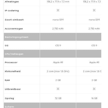
Afmetingen
158,2 x 77,9 x 7,3 mm
158,2 x 77,9 x 7,3 mm
IP codering
Soort simkaart
nano-SIM
nano-SIM
Accuvermogen
2.750 mAh
2.750 mAh
Besturingssysteem
OS
iOS 9
iOS 9
CPU/Geheugen
Processor
Apple A9
Apple A9
Kloksnelheid
2 core (max 1,8 GHz)
2 core (max 1,8 GHz)
RAM
2 GB
2 GB
Uitbreidbaar
Opslag
32 GB
16 GB
Scherm