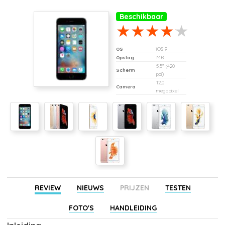
Beschikbaar
OS
iOS 9
Opslag
MB
5,5" (420
Scherm
ppi)
12,0
Camera
megapixel
REVIEW
NIEUWS
PRIJZEN
TESTEN
FOTO'S
HANDLEIDING