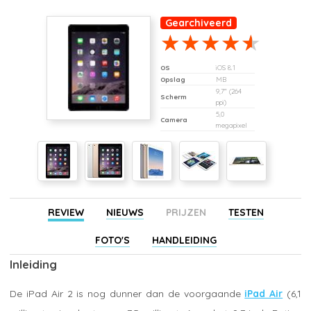
Gearchiveerd
OS
iOS 8.1
Opslag
MB
9,7" (264
Scherm
ppi)
5,0
Camera
megapixel
REVIEW
NIEUWS
PRIJZEN
TESTEN
FOTO'S
HANDLEIDING
Inleiding
De iPad Air 2 is nog dunner dan de voorgaande
iPad Air
(6,1