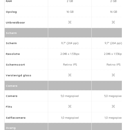
RAM
2 GB
2 GB
Opslag
16 GB
16 GB
Uitbreidbaar
Scherm
Scherm
9,7" (264 ppi)
9,7" (264 ppi)
Resolutie
2.048 x 1.536px
2.048 x 1.536px
Schermsoort
Retina IPS
Retina IPS
Verstevigd glass
Camera
Camera
5,0 megapixel
5,0 megapixel
Flits
Selfiecamera
1,0 megapixel
1,0 megapixel
Overig