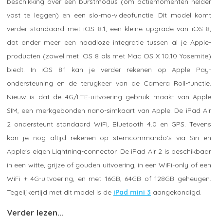
beschikking over een burstmodus (om actiemomenten helder
vast te leggen) en een slo-mo-videofunctie. Dit model komt
verder standaard met iOS 8.1, een kleine upgrade van iOS 8,
dat onder meer een naadloze integratie tussen al je Apple-
producten (zowel met iOS 8 als met Mac OS X 10.10 Yosemite)
biedt. In iOS 8.1 kan je verder rekenen op Apple Pay-
ondersteuning en de terugkeer van de Camera Roll-functie.
Nieuw is dat de 4G/LTE-uitvoering gebruik maakt van Apple
SIM, een merkgebonden nano-simkaart van Apple. De iPad Air
2 ondersteunt standaard WiFi, Bluetooth 4.0 en GPS. Tevens
kan je nog altijd rekenen op stemcommando's via Siri en
Apple's eigen Lightning-connector. De iPad Air 2 is beschikbaar
in een witte, grijze of gouden uitvoering, in een WiFi-only of een
WiFi + 4G-uitvoering, en met 16GB, 64GB of 128GB geheugen.
Tegelijkertijd met dit model is de
iPad mini 3
aangekondigd.
Verder lezen...