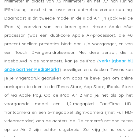
millimeter in plaats van 7,5 millimeter) en het 9,7-inch Retina
IPS-display beschikt nu over een anti-reflecterende coating.
Daarnaast is dit tweede model in de iPad Air-lijn (ook wel de
iPad 6) voorzien van een krachtigere tri-core Apple A8X-
processor (was een dual-core Apple A7-processor), die 40
procent snellere prestaties biedt dan zijn voorganger, en van
een Touch ID-vingerafdruksensor. Met deze sensor, die is
ingebouwd in de hometoets, kan je de iPad (
verkrijgbaar bij
onze partner MediaMarkt
) beveiligen en unlocken. Tevens kan
je je vingeradruk gebruiken om apps te beveiligen om online
aankopen te doen in de iTunes Store, App Store, iBooks Store
of via Apple Pay. Op de iPad Air 2 vind je, net als op het
voorgaande model een 1,2-megapixel FaceTime HD-
frontcamera en een 5-megapixel iSight-camera (met Full HD-
videorecorder) aan de achterzijde. De camerafunctionaliteiten
op de Air 2 zijn echter uitgebreid. Zo krijg je nu ook de