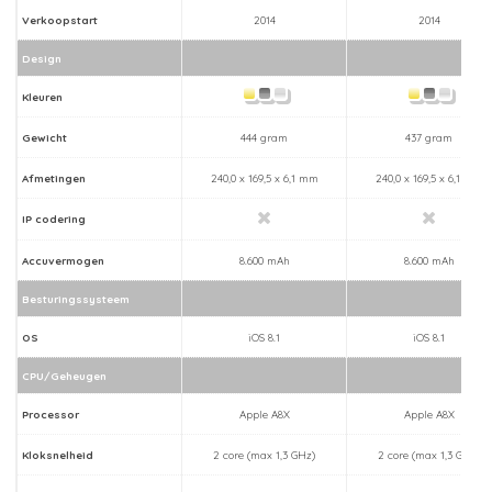
Verkoopstart
2014
2014
Design
Kleuren
Gewicht
444 gram
437 gram
Afmetingen
240,0 x 169,5 x 6,1 mm
240,0 x 169,5 x 6,1 mm
IP codering
Accuvermogen
8.600 mAh
8.600 mAh
Besturingssysteem
OS
iOS 8.1
iOS 8.1
CPU/Geheugen
Processor
Apple A8X
Apple A8X
Kloksnelheid
2 core (max 1,3 GHz)
2 core (max 1,3 GHz)