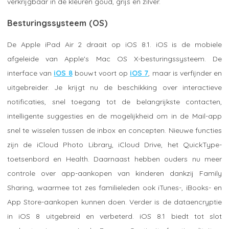
verkrijgbaar in de kleuren goud, grijs en zilver.
Besturingssysteem (OS)
De Apple iPad Air 2 draait op iOS 8.1. iOS is de mobiele
afgeleide van Apple's Mac OS X-besturingssysteem. De
interface van
iOS 8
bouwt voort op
iOS 7
, maar is verfijnder en
uitgebreider. Je krijgt nu de beschikking over interactieve
notificaties, snel toegang tot de belangrijkste contacten,
intelligente suggesties en de mogelijkheid om in de Mail-app
snel te wisselen tussen de inbox en concepten. Nieuwe functies
zijn de iCloud Photo Library, iCloud Drive, het QuickType-
toetsenbord en Health. Daarnaast hebben ouders nu meer
controle over app-aankopen van kinderen dankzij Family
Sharing, waarmee tot zes familieleden ook iTunes-, iBooks- en
App Store-aankopen kunnen doen. Verder is de dataencryptie
in iOS 8 uitgebreid en verbeterd. iOS 8.1 biedt tot slot