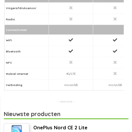
Vingerafdruksensor
Radio
Connectiviteit
WiFi
Bluetooth
NFC
Mobiel internet
4G/LTE
Verbinding
microUSB
microUSB
Nieuwste producten
OnePlus Nord CE 2 Lite