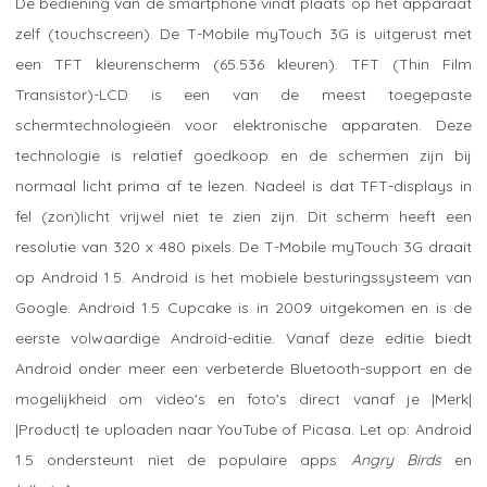
De bediening van de smartphone vindt plaats op het apparaat
zelf (touchscreen). De T-Mobile myTouch 3G is uitgerust met
een TFT kleurenscherm (65.536 kleuren). TFT (Thin Film
Transistor)-LCD is een van de meest toegepaste
schermtechnologieën voor elektronische apparaten. Deze
technologie is relatief goedkoop en de schermen zijn bij
normaal licht prima af te lezen. Nadeel is dat TFT-displays in
fel (zon)licht vrijwel niet te zien zijn. Dit scherm heeft een
resolutie van 320 x 480 pixels. De T-Mobile myTouch 3G draait
op Android 1.5. Android is het mobiele besturingssysteem van
Google. Android 1.5 Cupcake is in 2009 uitgekomen en is de
eerste volwaardige Android-editie. Vanaf deze editie biedt
Android onder meer een verbeterde Bluetooth-support en de
mogelijkheid om video's en foto's direct vanaf je |Merk|
|Product| te uploaden naar YouTube of Picasa. Let op: Android
1.5 ondersteunt niet de populaire apps
Angry Birds
en