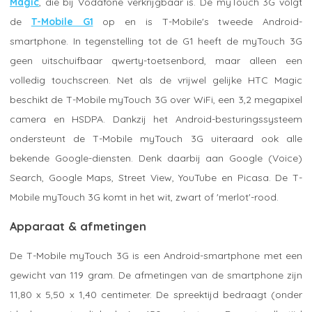
Magic
, die bij Vodafone verkrijgbaar is. De myTouch 3G volgt
de
T-Mobile G1
op en is T-Mobile's tweede Android-
smartphone. In tegenstelling tot de G1 heeft de myTouch 3G
geen uitschuifbaar qwerty-toetsenbord, maar alleen een
volledig touchscreen. Net als de vrijwel gelijke HTC Magic
beschikt de T-Mobile myTouch 3G over WiFi, een 3,2 megapixel
camera en HSDPA. Dankzij het Android-besturingssysteem
ondersteunt de T-Mobile myTouch 3G uiteraard ook alle
bekende Google-diensten. Denk daarbij aan Google (Voice)
Search, Google Maps, Street View, YouTube en Picasa. De T-
Mobile myTouch 3G komt in het wit, zwart of 'merlot'-rood.
Apparaat & afmetingen
De T-Mobile myTouch 3G is een Android-smartphone met een
gewicht van 119 gram. De afmetingen van de smartphone zijn
11,80 x 5,50 x 1,40 centimeter. De spreektijd bedraagt (onder