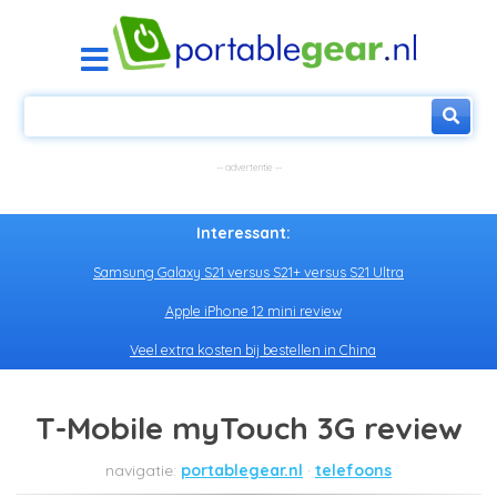
Interessant:
Samsung Galaxy S21 versus S21+ versus S21 Ultra
Apple iPhone 12 mini review
Veel extra kosten bij bestellen in China
T-Mobile myTouch 3G review
portablegear.nl
telefoons