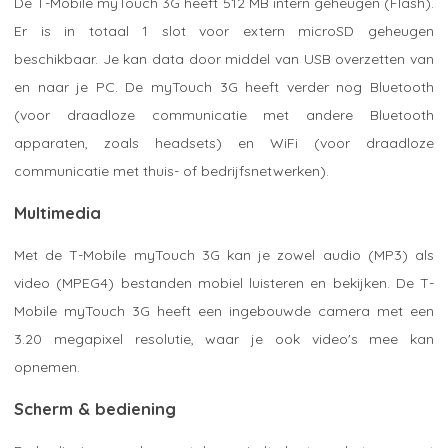
De T-Mobile myTouch 3G heeft 512 MB intern geheugen (Flash).
Er is in totaal 1 slot voor extern microSD geheugen
beschikbaar. Je kan data door middel van USB overzetten van
en naar je PC. De myTouch 3G heeft verder nog Bluetooth
(voor draadloze communicatie met andere Bluetooth
apparaten, zoals headsets) en WiFi (voor draadloze
communicatie met thuis- of bedrijfsnetwerken).
Multimedia
Met de T-Mobile myTouch 3G kan je zowel audio (MP3) als
video (MPEG4) bestanden mobiel luisteren en bekijken. De T-
Mobile myTouch 3G heeft een ingebouwde camera met een
3.20 megapixel resolutie, waar je ook video's mee kan
opnemen.
Scherm & bediening