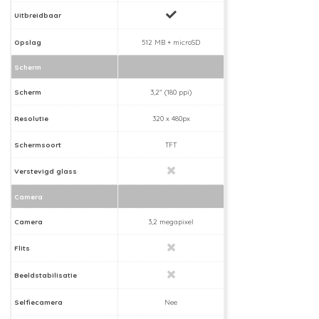
Uitbreidbaar
Opslag
512 MB + microSD
Scherm
Scherm
3,2" (180 ppi)
Resolutie
320 x 480px
Schermsoort
TFT
Verstevigd glass
Camera
Camera
3,2 megapixel
Flits
Beeldstabilisatie
Selfiecamera
Nee