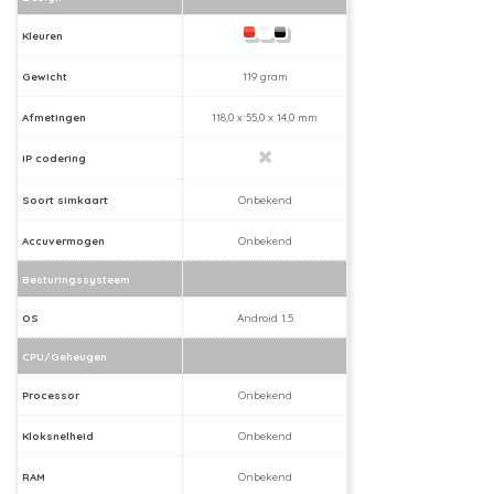
Kleuren
Gewicht
119 gram
Afmetingen
118,0 x 55,0 x 14,0 mm
IP codering
Soort simkaart
Onbekend
Accuvermogen
Onbekend
Besturingssysteem
OS
Android 1.5
CPU/Geheugen
Processor
Onbekend
Kloksnelheid
Onbekend
RAM
Onbekend