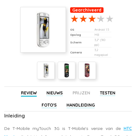
Gearchiveerd
OS
Android 1.5
Opslag
MB
3,2" (180
Scherm
ppi)
3,2
Camera
megapixel
REVIEW
NIEUWS
PRIJZEN
TESTEN
FOTO'S
HANDLEIDING
Inleiding
De T-Mobile myTouch 3G is T-Mobile's versie van de
HTC