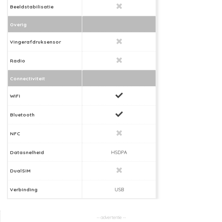
Beeldstabilisatie
Overig
Vingerafdruksensor
Radio
Connectiviteit
WiFi
Bluetooth
NFC
Datasnelheid
HSDPA
DualSIM
Verbinding
USB