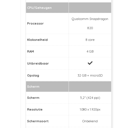
CPU/Geheugen
Qualcomm Snapdragon
Processor
820
Kloksnelheid
8 core
RAM
4 GB
Uitbreidbaar
Opslag
32 GB + microSD
Scherm
Scherm
5,2" (424 ppi)
Resolutie
1.080 x 1.920px
Schermsoort
Onbekend