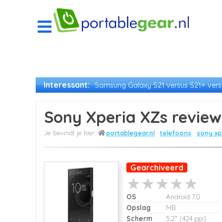
Interessant:
Samsung Galaxy S21 versus S21+ versu
Sony Xperia XZs review
portablegear.nl
telefoons
sony xp
Gearchiveerd
OS
Android 7.0
Opslag
MB
Scherm
5,2" (424 ppi)