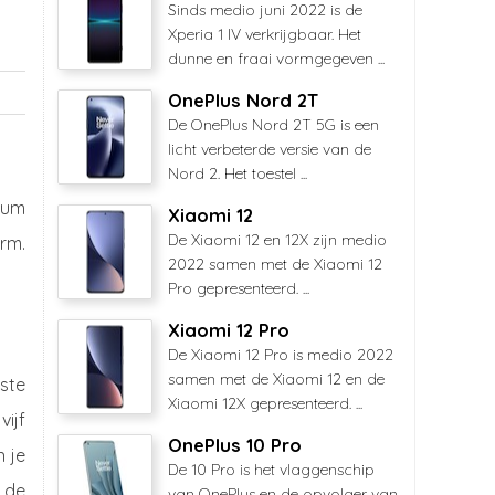
Sinds medio juni 2022 is de
Xperia 1 IV verkrijgbaar. Het
dunne en fraai vormgegeven ...
OnePlus Nord 2T
De OnePlus Nord 2T 5G is een
licht verbeterde versie van de
Nord 2. Het toestel ...
ium
Xiaomi 12
De Xiaomi 12 en 12X zijn medio
erm.
2022 samen met de Xiaomi 12
Pro gepresenteerd. ...
Xiaomi 12 Pro
De Xiaomi 12 Pro is medio 2022
samen met de Xiaomi 12 en de
rste
Xiaomi 12X gepresenteerd. ...
ijf
OnePlus 10 Pro
n je
De 10 Pro is het vlaggenschip
 de
van OnePlus en de opvolger van