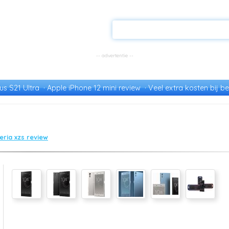
s S21 Ultra
Apple iPhone 12 mini review
Veel extra kosten bij be
eria xzs review