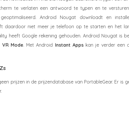
scherm te verlaten een antwoord te typen en te versturen.
eoptimaliseerd. Android Nougat downloadt en installe
ft daardoor niet meer je telefoon op te starten en het la
ality heeft Google rekening gehouden. Android Nougat is be
e
VR Mode
. Met Android
Instant Apps
kan je verder een 
XZs
en prijzen in de prijzendatabase van PortableGear. Er is g
.