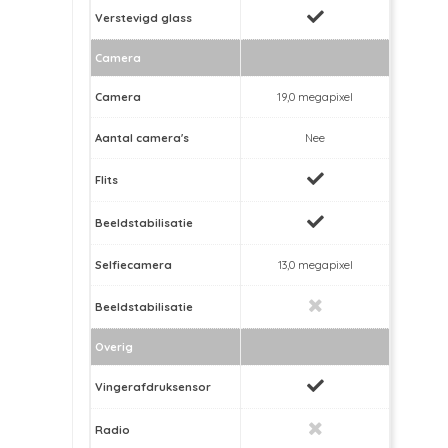
Verstevigd glass
Camera
Camera
19,0 megapixel
Aantal camera's
Nee
Flits
Beeldstabilisatie
Selfiecamera
13,0 megapixel
Beeldstabilisatie
Overig
Vingerafdruksensor
Radio