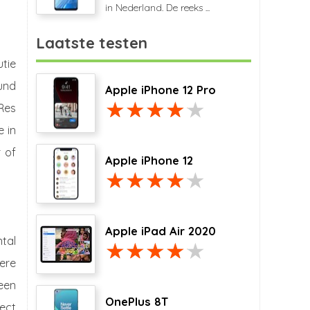
in Nederland. De reeks ...
Laatste testen
utie
und
Apple iPhone 12 Pro
Res
e in
r of
Apple iPhone 12
Apple iPad Air 2020
tal
dere
een
OnePlus 8T
rect