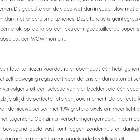
en. Dit gedeelte van de video wat dan in super slow motion
len dan met andere smartphones. Deze functie is geïntegreer
één druk op de knop een extreem gedetailleerde super s
je absoluut een WOW moment.
 een foto te kiezen voordat je er überhaupt één hebt genom
chzelf beweging registreert voor de lens en dan automatisc
je vervolgens uit een selectie van vier beelden, die één sec
eb je altijd de perfecte foto van jouw moment. De perfecte 
oor de nieuwe sensor met 19% grotere pixels om meer licht v
n met tegenlicht. Ook zijn er verbeteringen gemaakt in de mob
r bewegend beeld vast kunt leggen zonder ruis en dankzij
tuur van unieke momenten van ongekende beeldkwaliteit.