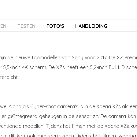
ZEN
TESTEN
FOTO'S
HANDLEIDING
zijn de nieuwe topmodellen van Sony voor 2017. De XZ Prem
 5,5-inch 4K scherm. De XZs heeft een 5,2-inch Full HD sch
terdicht.
el Alpha als Cyber-shot camera's is in de Xperia XZs als ee
 er geïntegreerd geheugen in de sensor zit. De camera kan v
entionele modellen. Tijdens het filmen met de Xperia XZs ku
n, dit kan ook meerdere keren tijdens het filmen, waarna