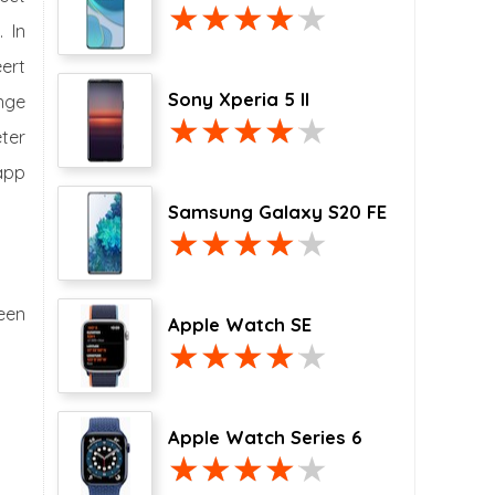
 In
ert
Sony Xperia 5 II
nge
ter
app
Samsung Galaxy S20 FE
een
Apple Watch SE
Apple Watch Series 6