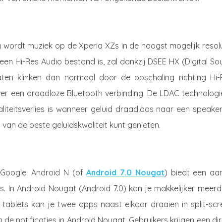
 wordt muziek op de Xperia XZs in de hoogst mogelijk resol
en Hi-Res Audio bestand is, zal dankzij DSEE HX (Digital So
ten klinken dan normaal door de opschaling richting Hi-
over een draadloze Bluetooth verbinding. De LDAC technologi
aliteitsverlies is wanneer geluid draadloos naar een speake
 van de beste geluidskwaliteit kunt genieten.
 Google. Android N (of
Android 7.0 Nougat
) biedt een aan
s. In Android Nougat (Android 7.0) kan je makkelijker meer
 tablets kan je twee apps naast elkaar draaien in split-scr
e notificaties in Android Nougat. Gebruikers krijgen een di