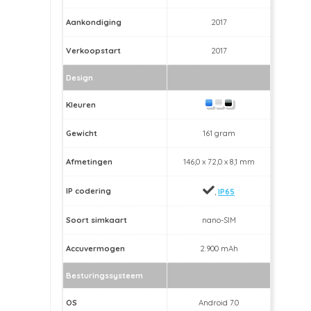
Aankondiging
2017
Verkoopstart
2017
Design
Kleuren
Gewicht
161 gram
Afmetingen
146,0 x 72,0 x 8,1 mm
IP codering
,
IP65
Soort simkaart
nano-SIM
Accuvermogen
2.900 mAh
Besturingssysteem
OS
Android 7.0