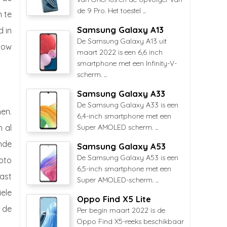
de 9 Pro. Het toestel ...
 te
Samsung Galaxy A13
d in
De Samsung Galaxy A13 uit
low
maart 2022 is een 6,6 inch
smartphone met een Infinity-V-
scherm. ...
Samsung Galaxy A33
De Samsung Galaxy A33 is een
en.
6,4-inch smartphone met een
h al
Super AMOLED scherm. ...
onde
Samsung Galaxy A53
De Samsung Galaxy A53 is een
foto
6,5-inch smartphone met een
ast
Super AMOLED-scherm. ...
iele
Oppo Find X5 Lite
 de
Per begin maart 2022 is de
Oppo Find X5-reeks beschikbaar