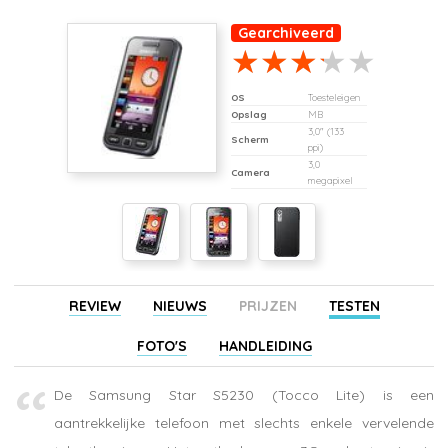
Gearchiveerd
OS
Toesteleigen
Opslag
MB
3,0" (133
Scherm
ppi)
3,0
Camera
megapixel
REVIEW
NIEUWS
PRIJZEN
TESTEN
FOTO'S
HANDLEIDING
De Samsung Star S5230 (Tocco Lite) is een
aantrekkelijke telefoon met slechts enkele vervelende