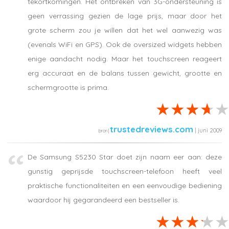
tekortkomingen. Het ontbreken van 3G-ondersteuning is
geen verrassing gezien de lage prijs, maar door het
grote scherm zou je willen dat het wel aanwezig was
(evenals WiFi en GPS). Ook de oversized widgets hebben
enige aandacht nodig. Maar het touchscreen reageert
erg accuraat en de balans tussen gewicht, grootte en
schermgrootte is prima.
trustedreviews.com
| juni 2009
De Samsung S5230 Star doet zijn naam eer aan: deze
gunstig geprijsde touchscreen-telefoon heeft veel
praktische functionaliteiten en een eenvoudige bediening
waardoor hij gegarandeerd een bestseller is.