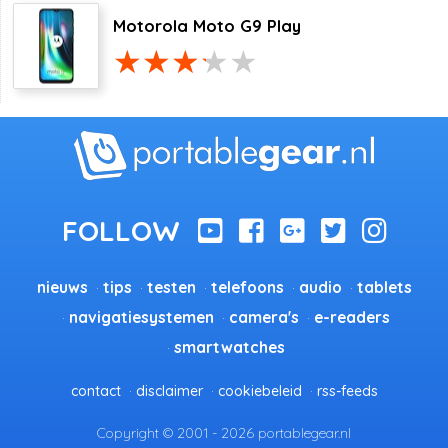
Motorola Moto G9 Play
nieuws
tips
testen
telefoons
audio
tablets
navigatiesystemen
camera's
e-readers
smartwatches
contact
disclaimer
cookiebeleid
rss-feeds
Copyright © 2001 - 2026 portablegear.nl