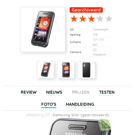
Gearchiveerd
OS
Toesteleigen
Opslag
MB
3,0" (133
Scherm
ppi)
3,0
Camera
megapixel
REVIEW
NIEUWS
PRIJZEN
TESTEN
FOTO'S
HANDLEIDING
afbeelding 1/3 |
Samsung Star (gearchiveerd)