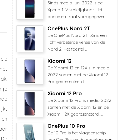
Sinds medio juni 2022 is de
Xperia 1 IV verkrijgbaar. Het
dunne en fraai vormgegeven ...
OnePlus Nord 2T
De OnePlus Nord 2T 5G is een
licht verbeterde versie van de
Nord 2. Het toestel ...
ele
Xiaomi 12
De Xiaomi 12 en 12X zijn medio
 het
2022 samen met de Xiaomi 12
mak.
Pro gepresenteerd. ...
n je
Xiaomi 12 Pro
ende
De Xiaomi 12 Pro is medio 2022
samen met de Xiaomi 12 en de
ijkt
Xiaomi 12X gepresenteerd. ...
 en
OnePlus 10 Pro
aar
De 10 Pro is het vlaggenschip
. De
van OnePlus en de opvolger van