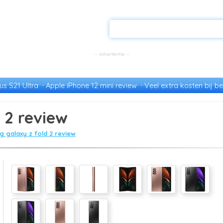
s S21 Ultra
Apple iPhone 12 mini review
Veel extra kosten bij be
 2 review
 galaxy z fold 2 review