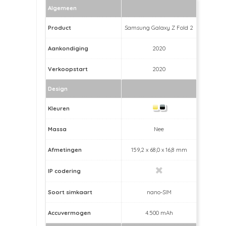
Algemeen
Product
Samsung Galaxy Z Fold 2
Aankondiging
2020
Verkoopstart
2020
Design
Kleuren
Massa
Nee
Afmetingen
159,2 x 68,0 x 16,8 mm
IP codering
Soort simkaart
nano-SIM
Accuvermogen
4.500 mAh