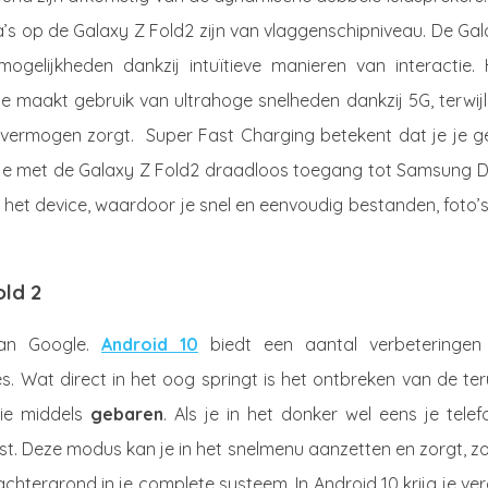
’s op de Galaxy Z Fold2 zijn van vlaggenschipniveau. De Gal
mogelijkheden dankzij intuïtieve manieren van interactie. 
e maakt gebruik van ultrahoge snelheden dankzij 5G, terwijl
svermogen zorgt. Super Fast Charging betekent dat je je g
 je met de Galaxy Z Fold2 draadloos toegang tot Samsung D
 het device, waardoor je snel en eenvoudig bestanden, foto’
ld 2
van Google.
Android 10
biedt een aantal verbeteringen
s. Wat direct in het oog springt is het ontbreken van de te
tie middels
gebaren
. Als je in het donker wel eens je tele
t. Deze modus kan je in het snelmenu aanzetten en zorgt, z
tergrond in je complete systeem. In Android 10 krijg je ve