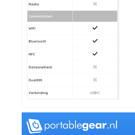
Radio
Connectiviteit
WiFi
Bluetooth
NFC
Datasnelheid
DualSIM
Verbinding
USB-C