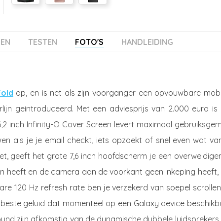
ZEN
TESTEN
FOTO'S
HANDLEIDING
Fold
op, en is net als zijn voorganger een opvouwbare mobi
rlijn geintroduceerd. Met een adviesprijs van 2.000 euro is
6,2 inch Infinity-O Cover Screen levert maximaal gebruiksge
n als je je email checkt, iets opzoekt of snel even wat va
oet, geeft het grote 7,6 inch hoofdscherm je een overweldig
n heeft en de camera aan de voorkant geen inkeping heeft, l
re 120 Hz refresh rate ben je verzekerd van soepel scrollen
 beste geluid dat momenteel op een Galaxy device beschikb
sound zijn afkomstig van de dynamische dubbele luidsprekers