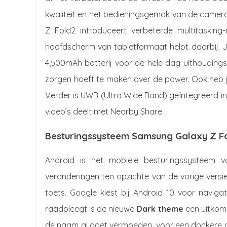
kwaliteit en het bedieningsgemak van de camera
Z Fold2 introduceert verbeterde multitasking-
hoofdscherm van tabletformaat helpt daarbij. J
4,500mAh batterij voor de hele dag uithouding
zorgen hoeft te maken over de power. Ook heb
Verder is UWB (Ultra Wide Band) geïntegreerd in
video’s deelt met Nearby Share .
Besturingssysteem Samsung Galaxy Z Fo
Android is het mobiele besturingssysteem 
veranderingen ten opzichte van de vorige versie
toets. Google kiest bij Android 10 voor naviga
raadpleegt is de nieuwe
Dark theme
een uitkoms
de naam al doet vermoeden, voor een donkere ach