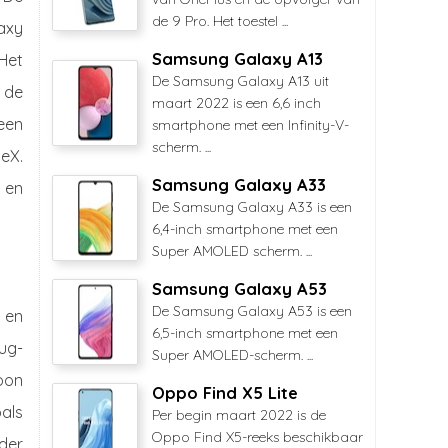
de 9 Pro. Het toestel ...
axy
Samsung Galaxy A13
Het
De Samsung Galaxy A13 uit
 de
maart 2022 is een 6,6 inch
een
smartphone met een Infinity-V-
scherm. ...
eX.
Samsung Galaxy A33
s en
De Samsung Galaxy A33 is een
6,4-inch smartphone met een
Super AMOLED scherm. ...
Samsung Galaxy A53
De Samsung Galaxy A53 is een
 en
6,5-inch smartphone met een
rug-
Super AMOLED-scherm. ...
foon
Oppo Find X5 Lite
oals
Per begin maart 2022 is de
Oppo Find X5-reeks beschikbaar
rder