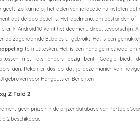
 geeft. Zo kan je bij het delen van je locatie nu instellen dat
ent dat de app actief is. Het deelmenu, om bestanden of li
eller. In Android 10 komt het deelmenu direct tevoorschijn. Al
er de zogenaamde Bubbles UI gebruikt. Het is een gemakkeli
koppeling
te mutitasken. Het is een handige methode om 
ertussen met iets anders bezig bent. Google biedt d
pers aan. Reken er dus op dat je deze manier van navige
UI gebruiken voor Hangouts en Berichten.
xy Z Fold 2
oment geen prijzen in de prijzendatabase van PortableGear.
ld 2 beschikbaar.