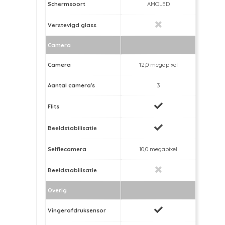
Schermsoort
AMOLED
Verstevigd glass
Camera
Camera
12,0 megapixel
Aantal camera's
3
Flits
Beeldstabilisatie
Selfiecamera
10,0 megapixel
Beeldstabilisatie
Overig
Vingerafdruksensor