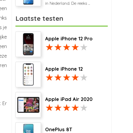
in Nederland. De reeks ...
 een
Laatste testen
nks
s je
jke
Apple iPhone 12 Pro
een
eze
ren
Apple iPhone 12
Apple iPad Air 2020
 Er
OnePlus 8T