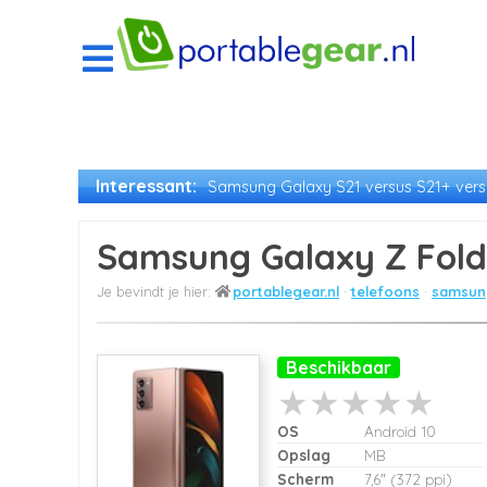
Interessant:
Samsung Galaxy S21 versus S21+ versu
Samsung Galaxy Z Fold
portablegear.nl
telefoons
samsung
Beschikbaar
OS
Android 10
Opslag
MB
Scherm
7,6" (372 ppi)