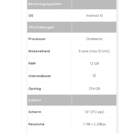
Besturingssysteem
OS
Android 10
CPU/Geheugen
Processor
Onbekend
Kloksnelheid
8 core (max 3,1 GHz)
RAM
12 GB
Uitbreidbaar
Opslag
256 GB
Scherm
Scherm
7,6" (372 ppi)
Resolutie
1.768 x 2.208px