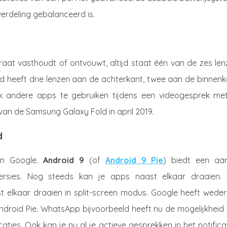
verdeling gebalanceerd is.
raat vasthoudt of ontvouwt, altijd staat één van de zes len
d heeft drie lenzen aan de achterkant, twee aan de binnenk
k andere apps te gebruiken tijdens een videogesprek met
e van de Samsung Galaxy Fold in april 2019.
d
an Google.
Android 9
(of
Android 9 Pie
) biedt een aan
versies. Nog steeds kan je apps naast elkaar draaien.
t elkaar draaien in split-screen modus. Google heeft wede
ndroid Pie. WhatsApp bijvoorbeeld heeft nu de mogelijkheid
caties. Ook kan je nu al je actieve gesprekken in het notifica