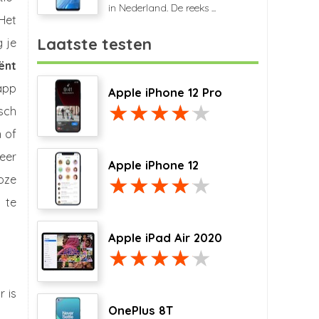
in Nederland. De reeks ...
 Het
Laatste testen
 je
iënt
app
Apple iPhone 12 Pro
sch
n of
eer
Apple iPhone 12
loze
 te
Apple iPad Air 2020
 is
OnePlus 8T