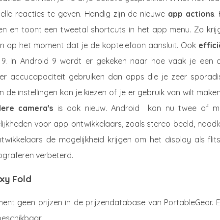
elle reacties te geven. Handig zijn de nieuwe
app actions
.
en en toont een tweetal shortcuts in het app menu. Zo krijg
en op het moment dat je de koptelefoon aansluit. Ook
effic
9. In Android 9 wordt er gekeken naar hoe vaak je een 
eer accucapaciteit gebruiken dan apps die je zeer sporadi
n de instellingen kan je kiezen of je er gebruik van wilt make
ere camera's
is ook nieuw. Android kan nu twee of m
elijkheden voor app-ontwikkelaars, zoals stereo-beeld, naad
ikkelaars de mogelijkheid krijgen om het display als flits
ograferen verbeterd.
xy Fold
t geen prijzen in de prijzendatabase van PortableGear. Er
eschikbaar.