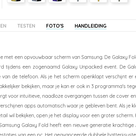
ZEN
TESTEN
FOTO'S
HANDLEIDING
ne met een opvouwbaar scherm van Samsung. De Galaxy Fold
eerd tijdens een zogenaamd Galaxy Unpacked event. De Gal
 van de telefoon. Als je het scherm openklapt verschijnt er
kkelijker bekijken, maar je kan er ook in 3 programma's tege
orgt voor intuïtieve, naadloze overgangen tussen de cover e
 verschijnen apps automatisch waar je gebleven bent. Als je k
ail wil bekijken, open je het display voor een groter scherm.
e Samsung Galaxy Fold heeft een nieuwe generatie krachtige 
prestaties van een pc. Het geavanceerde dubbele batterijsys