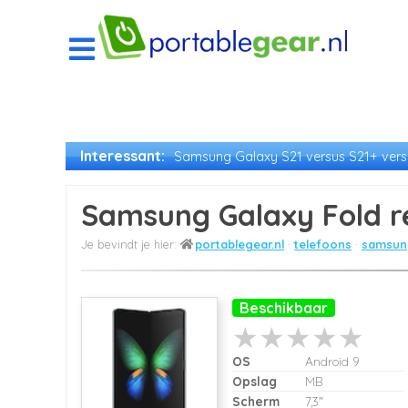
Interessant:
Samsung Galaxy S21 versus S21+ versu
Samsung Galaxy Fold r
portablegear.nl
telefoons
samsung
Beschikbaar
OS
Android 9
Opslag
MB
Scherm
7,3"