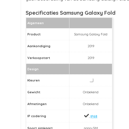
Specificaties Samsung Galaxy Fold
Algemeen
Product
Samsung Galaxy Fold
Aankondiging
2019
Verkoopstart
2019
Design
Kleuren
Gewicht
Onbekend
Afmetingen
Onbekend
IP codering
,
IP68
Soort simkaart
nano-SIM