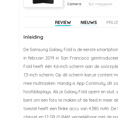
Camera
16,0 megapixel
REVIEW
NIEUWS
PRIJ
Inleiding
De Samsung Galaxy Fold is de eerste smartpho
in februari 2019 in San Francisco geïntroduc
Fold heeft één 4,6-inch scherm aan de voorzijde
7,3-inch scherm. Op dit scherm kan je content ma
mee multitasken. Handig is App Continuity, dit z
hoofddisplays. Als je Galaxy Fold opent en sluit,
bent om een foto te maken of de feed in meer det
toestel heeft een flinke accu van 4.380 mAh. D
chipset en 12 GB (!) RAM, vergelijkbaar met de 