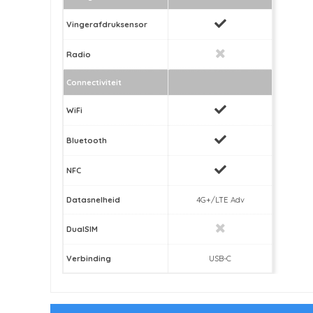
Vingerafdruksensor
Radio
Connectiviteit
WiFi
Bluetooth
NFC
Datasnelheid
4G+/LTE Adv
DualSIM
Verbinding
USB-C