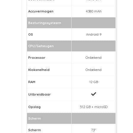
Accuvermogen
4.380 mAh
Besturingssysteem
OS
Android 9
CPU/Geheugen
Processor
Onbekend
Kloksnelheid
Onbekend
RAM
12 GB
Uitbreidbaar
Opslag
512 GB + microSD
Scherm
Scherm
7,3"