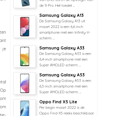
de 9 Pro. Het toestel ...
Samsung Galaxy A13
De Samsung Galaxy A13 uit
maart 2022 is een 6,6 inch
zen
smartphone met een Infinity-V-
scherm. ...
ant
Samsung Galaxy A33
 je
De Samsung Galaxy A33 is een
6,4-inch smartphone met een
Super AMOLED scherm. ...
Samsung Galaxy A53
De Samsung Galaxy A53 is een
tal
6,5-inch smartphone met een
 Op
Super AMOLED-scherm. ...
rom
Oppo Find X5 Lite
 om
Per begin maart 2022 is de
Oppo Find X5-reeks beschikbaar
tie-