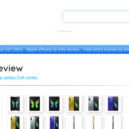
s S21 Ultra
Apple iPhone 12 mini review
Veel extra kosten bij be
eview
 galaxy fold review