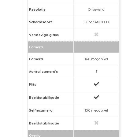
Resolutie
Onbekend
Schermsoort
Super AMOLED
Verstevigd glass
Camera
Camera
16,0 megapixel
Aantal camera's
3
Flits
Beeldstabilisatie
Selfiecamera
10,0 megapixel
Beeldstabilisatie
Overig