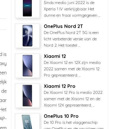
Sinds medio juni 2022 is de
Xperia 1 IV verkrijgbaar. Het
dunne en fraai vormgegeven ...
OnePlus Nord 2T
De OnePlus Nord 2T 5G is een
licht verbeterde versie van de
Nord 2. Het toestel ...
 is
Xiaomi 12
De Xiaomi 12 en 12X zijn medio
axy
2022 samen met de Xiaomi 12
 een
Pro gepresenteerd. ...
lijk
Xiaomi 12 Pro
n de
De Xiaomi 12 Pro is medio 2022
samen met de Xiaomi 12 en de
laar
Xiaomi 12X gepresenteerd. ...
 Het
OnePlus 10 Pro
AP-
De 10 Pro is het vlaggenschip
teem
van OnePlus en de opvolger van