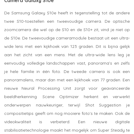
Camera Galaxy S10e
De Samsung Galaxy S10e heeft in tegenstelling tot de andere
twee S10-toestellen een tweevoudige camera. De optische
zoomcamera die wel op de S10 en de S10+ zit, vind je niet op
de S10e. De tweevoudige cameramodule bestaat uit een ultra-
wide lens met een kijkhoek van 123 graden. Dit is bijna gelijk
aan het zicht van een mens. Met de ultra-wide lens leg je
eenvoudig volledige landschappen vast, panorama’s en zelfs
je hele familie in één foto. De tweede camera is ook een
panoramalens, maar dan met een kijkhoek van 77 graden. Een
nieuwe Neural Processing Unit zorgt voor geavanceerde
beeldherkenning. Scene Optimizer herkent en verwerkt
onderwerpen nauwkeuriger, terwijl Shot Suggestion je
compositietips geeft om nog mooiere foto’s te maken. Ook de
videokwaliteit is verbeterd. Een nieuwe digitale
stabilisatietechnologie maakt het mogelijk om Super Steady te