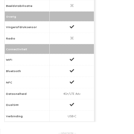
Beeldstabilisatie
Overig
Vingerafdruksensor
Radio
Connectiviteit
WiFi
Bluetooth
NFC
Datasnelheid
4G+/LTE Adv
DualSIM
Verbinding
USB-C