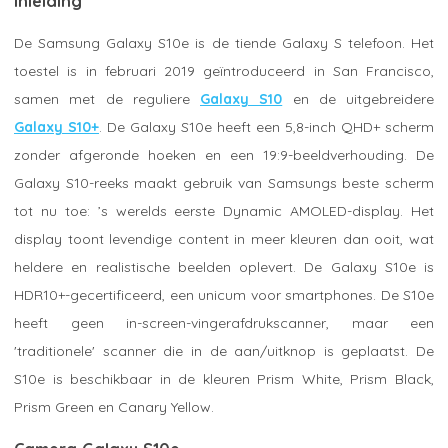
Inleiding
De Samsung Galaxy S10e is de tiende Galaxy S telefoon. Het
toestel is in februari 2019 geïntroduceerd in San Francisco,
samen met de reguliere
Galaxy S10
en de uitgebreidere
Galaxy S10+
. De Galaxy S10e heeft een 5,8-inch QHD+ scherm
zonder afgeronde hoeken en een 19:9-beeldverhouding. De
Galaxy S10-reeks maakt gebruik van Samsungs beste scherm
tot nu toe: ’s werelds eerste Dynamic AMOLED-display. Het
display toont levendige content in meer kleuren dan ooit, wat
heldere en realistische beelden oplevert. De Galaxy S10e is
HDR10+-gecertificeerd, een unicum voor smartphones. De S10e
heeft geen in-screen-vingerafdrukscanner, maar een
'traditionele' scanner die in de aan/uitknop is geplaatst. De
S10e is beschikbaar in de kleuren Prism White, Prism Black,
Prism Green en Canary Yellow.