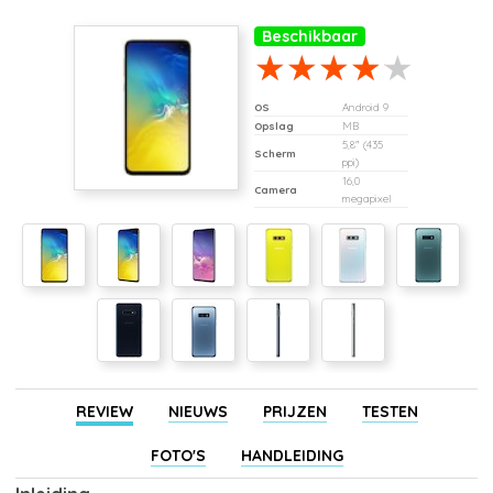
Beschikbaar
OS
Android 9
Opslag
MB
5,8" (435
Scherm
ppi)
16,0
Camera
megapixel
REVIEW
NIEUWS
PRIJZEN
TESTEN
FOTO'S
HANDLEIDING