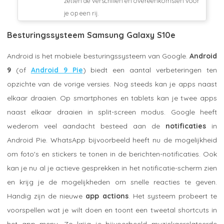
zetten de verschillen en overeenkomsten voor
je op een rij.
Besturingssysteem Samsung Galaxy S10e
Android is het mobiele besturingssysteem van Google.
Android
9
(of
Android 9 Pie
) biedt een aantal verbeteringen ten
opzichte van de vorige versies. Nog steeds kan je apps naast
elkaar draaien. Op smartphones en tablets kan je twee apps
naast elkaar draaien in split-screen modus. Google heeft
wederom veel aandacht besteed aan de
notificaties
in
Android Pie. WhatsApp bijvoorbeeld heeft nu de mogelijkheid
om foto's en stickers te tonen in de berichten-notificaties. Ook
kan je nu al je actieve gesprekken in het notificatie-scherm zien
en krijg je de mogelijkheden om snelle reacties te geven.
Handig zijn de nieuwe
app actions
. Het systeem probeert te
voorspellen wat je wilt doen en toont een tweetal shortcuts in
het app menu. Zo krijg je bijvoorbeeld muziekgerelateerde