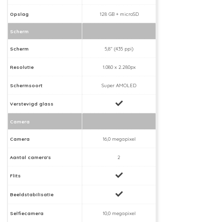
Opslag
128 GB + microSD
Scherm
Scherm
5,8" (435 ppi)
Resolutie
1.080 x 2.280px
Schermsoort
Super AMOLED
Verstevigd glass
Camera
Camera
16,0 megapixel
Aantal camera's
2
Flits
Beeldstabilisatie
Selfiecamera
10,0 megapixel