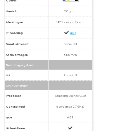
Kleuren
Gewicht
150 gram
Afmetingen
142,2 x 69,9 x 7,9 mm
IP codering
,
IP68
Soort simkaart
nano-SIM
Accuvermogen
3.100 mAh
Besturingssysteem
OS
Android 9
CPU/Geheugen
Processor
Samsung Exynos 9820
Kloksnelheid
8 core (max 2,7 GHz)
RAM
6 GB
Uitbreidbaar