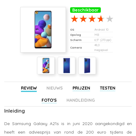
Beschikbaar
OS
Android 10
Opslag
MB
Scherm
6,5" (270 ppi)
48,0
Camera
megapixel
REVIEW
NIEUWS
PRIJZEN
TESTEN
FOTO'S
HANDLEIDING
Inleiding
De Samsung Galaxy A21s is in juni 2020 aangekondigd en
heeft een adviesprijs van rond de 200 euro tijdens de