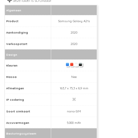
Algemeen
Product
Samsung Galaxy A21s
Aankondiging
2020
Verkoopstart
2020
Design
Kleuren
Massa
Nee
Afmetingen
163,7 x 75,3 x 8,9 mm
IP codering
Soort simkaart
nano-SIM
Accuvermogen
5.000 mAh
Besturingssysteem