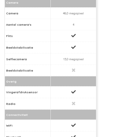
Camera
Camera
48,0 megapixel
Aantal camera's
4
Flits
Beeldstabilisatie
Selfiecamera
13,0 megapixel
Beeldstabilisatie
Overig
Vingerafdruksensor
Radio
Connectiviteit
WiFi
Bluetooth