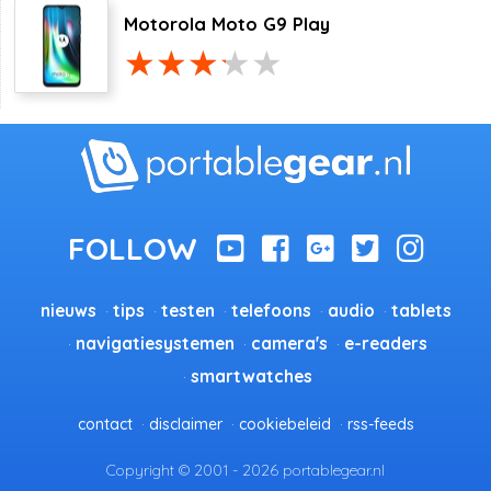
Motorola Moto G9 Play
nieuws
tips
testen
telefoons
audio
tablets
navigatiesystemen
camera's
e-readers
smartwatches
contact
disclaimer
cookiebeleid
rss-feeds
Copyright © 2001 - 2026 portablegear.nl