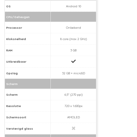
OS
Android 10
CPU/Geheugen
Processor
Onbekend
Kloksnelheid
8 core (max 2 GHz)
RAM
3 GB
Uitbreidbaar
Opslag
32 GB + microSD
Scherm
Scherm
6,5" (270 ppi)
Resolutie
720 x 1.600px
Schermsoort
AMOLED
Verstevigd glass