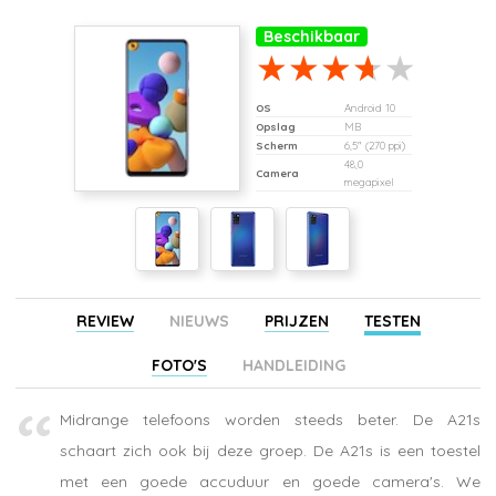
Beschikbaar
OS
Android 10
Opslag
MB
Scherm
6,5" (270 ppi)
48,0
Camera
megapixel
REVIEW
NIEUWS
PRIJZEN
TESTEN
FOTO'S
HANDLEIDING
Midrange telefoons worden steeds beter. De A21s
schaart zich ook bij deze groep. De A21s is een toestel
met een goede accuduur en goede camera's. We