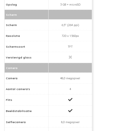
Opslag
3 GB + microSD
Scherm
Scherm
6,5" (264 ppi)
Resolutie
720 x 1.560px
Schermsoort
TFT
Verstevigd glass
Camera
Camera
48,0 megapixel
Aantal camera's
4
Flits
Beeldstabilisatie
Selfiecamera
8,0 megapixel