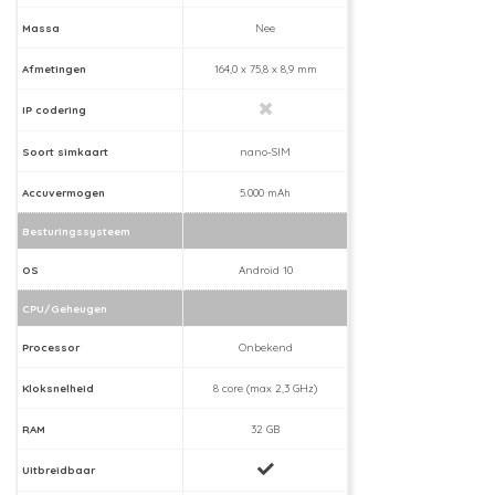
Massa
Nee
Afmetingen
164,0 x 75,8 x 8,9 mm
IP codering
Soort simkaart
nano-SIM
Accuvermogen
5.000 mAh
Besturingssysteem
OS
Android 10
CPU/Geheugen
Processor
Onbekend
Kloksnelheid
8 core (max 2,3 GHz)
RAM
32 GB
Uitbreidbaar