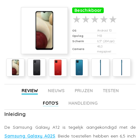
Beschikbaar
OS
Android 10
Opslag
MB
Scherm
6,5" (264 ppi)
48,0
Camera
megapixel
REVIEW
NIEUWS
PRIJZEN
TESTEN
FOTO'S
HANDLEIDING
Inleiding
De Samsung Galaxy A12 is tegelijk aangekondigd met de
Samsung Galaxy A02S
. Beide toestellen hebben een 6,5 inch