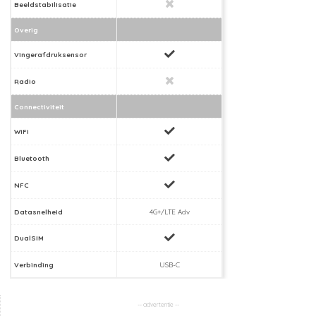
Beeldstabilisatie
Overig
Vingerafdruksensor
Radio
Connectiviteit
WiFi
Bluetooth
NFC
Datasnelheid
4G+/LTE Adv
DualSIM
Verbinding
USB-C