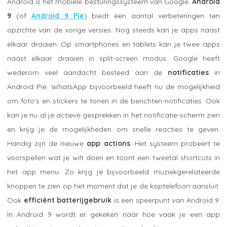
Android is het mobiele besturingssysteem van Google.
Android
9
(of
Android 9 Pie
) biedt een aantal verbeteringen ten
opzichte van de vorige versies. Nog steeds kan je apps naast
elkaar draaien. Op smartphones en tablets kan je twee apps
naast elkaar draaien in split-screen modus. Google heeft
wederom veel aandacht besteed aan de
notificaties
in
Android Pie. WhatsApp bijvoorbeeld heeft nu de mogelijkheid
om foto's en stickers te tonen in de berichten-notificaties. Ook
kan je nu al je actieve gesprekken in het notificatie-scherm zien
en krijg je de mogelijkheden om snelle reacties te geven.
Handig zijn de nieuwe
app actions
. Het systeem probeert te
voorspellen wat je wilt doen en toont een tweetal shortcuts in
het app menu. Zo krijg je bijvoorbeeld muziekgerelateerde
knoppen te zien op het moment dat je de koptelefoon aansluit.
Ook
efficiënt batterijgebruik
is een speerpunt van Android 9.
In Android 9 wordt er gekeken naar hoe vaak je een app