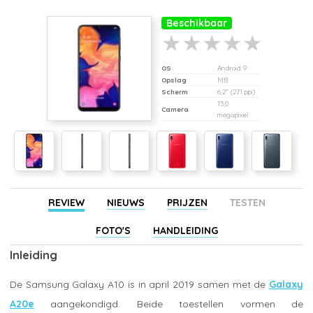
Beschikbaar
OS
Android 9
Opslag
MB
Scherm
6,2" (271 ppi)
13,0
Camera
megapixel
REVIEW
NIEUWS
PRIJZEN
TESTEN
FOTO'S
HANDLEIDING
Inleiding
De Samsung Galaxy A10 is in april 2019 samen met de
Galaxy
A20e
aangekondigd. Beide toestellen vormen de