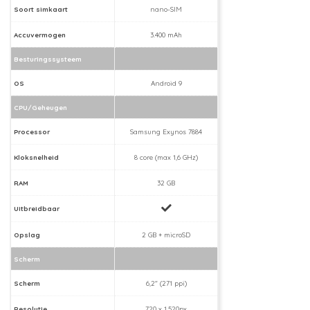
Soort simkaart
nano-SIM
Accuvermogen
3.400 mAh
Besturingssysteem
OS
Android 9
CPU/Geheugen
Processor
Samsung Exynos 7884
Kloksnelheid
8 core (max 1,6 GHz)
RAM
32 GB
Uitbreidbaar
Opslag
2 GB + microSD
Scherm
Scherm
6,2" (271 ppi)
Resolutie
720 x 1.520px