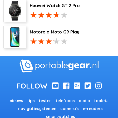
Huawei Watch GT 2 Pro
Motorola Moto G9 Play
nieuws
tips
testen
telefoons
audio
tablets
navigatiesystemen
camera's
e-readers
smartwatches