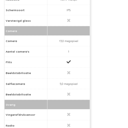
Schermsoort
IPS
Verstevigd glass
Camera
Camera
13,0 megapixel
Aantal camera's
1
Flits
Beeldstabilisatie
Selfiecamera
5,0 megapixel
Beeldstabilisatie
Overig
Vingerafdruksensor
Radio