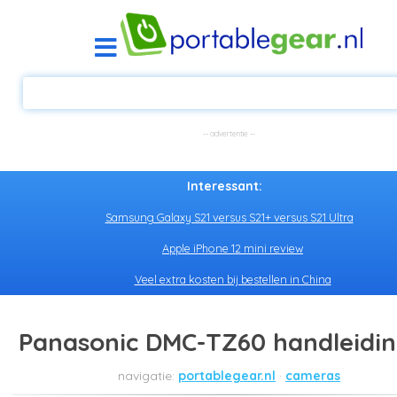
Interessant:
Samsung Galaxy S21 versus S21+ versus S21 Ultra
Apple iPhone 12 mini review
Veel extra kosten bij bestellen in China
Panasonic DMC-TZ60 handleidi
portablegear.nl
cameras