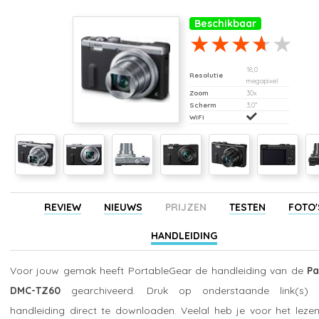
Beschikbaar
18,0
Resolutie
megapixel
Zoom
30x
Scherm
3,0"
WiFi
REVIEW
NIEUWS
PRIJZEN
TESTEN
FOTO'
HANDLEIDING
Voor jouw gemak heeft PortableGear de handleiding van de
Pa
DMC-TZ60
gearchiveerd. Druk op onderstaande link(s
handleiding direct te downloaden. Veelal heb je voor het leze