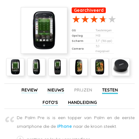
Gearchiveerd
OS
Toesteleigen
Opslag
MB
Scherm
3,1" (186 ppi)
3,0
Camera
megapixel
REVIEW
NIEUWS
PRIJZEN
TESTEN
FOTO'S
HANDLEIDING
De Palm Pre is is een topper van Palm en de eerste
smartphone die de
iPhone
naar de kroon steekt.