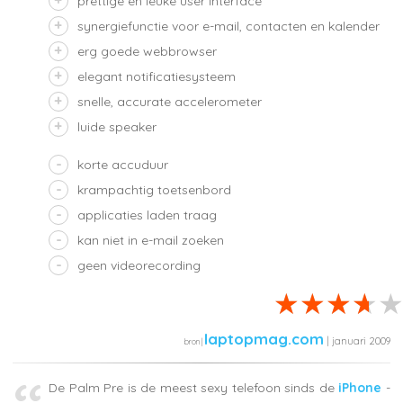
prettige en leuke user interface
synergiefunctie voor e-mail, contacten en kalender
erg goede webbrowser
elegant notificatiesysteem
snelle, accurate accelerometer
luide speaker
korte accuduur
krampachtig toetsenbord
applicaties laden traag
kan niet in e-mail zoeken
geen videorecording
laptopmag.com
| januari 2009
De Palm Pre is de meest sexy telefoon sinds de
iPhone
-