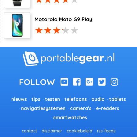
Motorola Moto G9 Play
nieuws
tips
testen
telefoons
audio
tablets
navigatiesystemen
camera's
e-readers
smartwatches
contact
disclaimer
cookiebeleid
rss-feeds