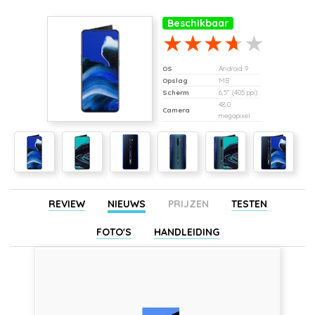
Beschikbaar
OS
Android 9
Opslag
MB
Scherm
6,5" (405 ppi)
48,0
Camera
megapixel
REVIEW
NIEUWS
PRIJZEN
TESTEN
FOTO'S
HANDLEIDING