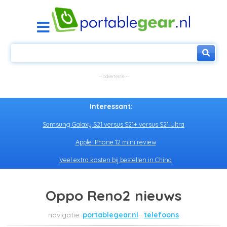
Interessant:
Samsung Galaxy S21 versus S21+ versus S21 Ultra
Apple iPhone 12 mini review
Veel extra kosten bij bestellen in China
Oppo Reno2 nieuws
portablegear.nl
telefoons