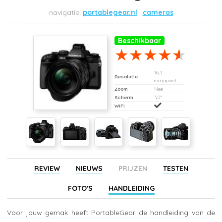
portablegear.nl
cameras
Beschikbaar
16,3
Resolutie
megapixel
Zoom
Nee
Scherm
3,0"
WiFi
REVIEW
NIEUWS
PRIJZEN
TESTEN
FOTO'S
HANDLEIDING
Voor jouw gemak heeft PortableGear de handleiding van de