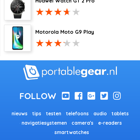
Huawei Watch GT 2 Pro
Motorola Moto G9 Play
nieuws
tips
testen
telefoons
audio
tablets
navigatiesystemen
camera's
e-readers
smartwatches