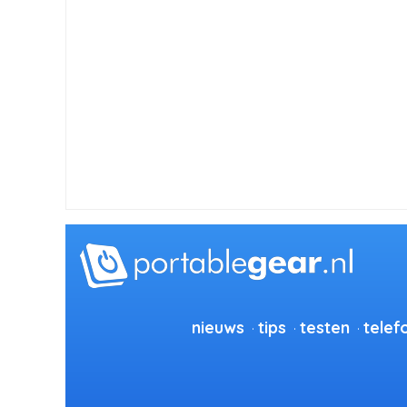
nieuws
tips
testen
telef