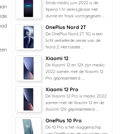
Sinds medio juni 2022 is de
aan
Xperia 1 IV verkrijgbaar. Het
ede
dunne en fraai vormgegeven ...
had
OnePlus Nord 2T
De OnePlus Nord 2T 5G is een
licht verbeterde versie van de
Nord 2. Het toestel ...
een
Xiaomi 12
De Xiaomi 12 en 12X zijn medio
2022 samen met de Xiaomi 12
Pro gepresenteerd. ...
Xiaomi 12 Pro
De Xiaomi 12 Pro is medio 2022
samen met de Xiaomi 12 en de
Xiaomi 12X gepresenteerd. ...
OnePlus 10 Pro
De 10 Pro is het vlaggenschip
van OnePlus en de opvolger van