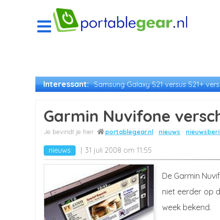
Interessant:
Samsung Galaxy S21 versus S21+ versu
Garmin Nuvifone versch
portablegear.nl
nieuws
nieuwsberi
nieuws
31 juli 2008 om 11:55
De Garmin Nuvif
niet eerder op 
week bekend.