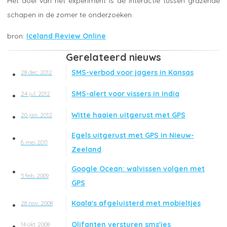
Het doel van het experiment is de interactie tussen grazende
schapen in de zomer te onderzoeken.
Iceland Review Online
Gerelateerd nieuws
SMS-verbod voor jagers in Kansas
28 dec. 2012
SMS-alert voor vissers in India
24 jul. 2012
Witte haaien uitgerust met GPS
20 jan. 2012
Egels uitgerust met GPS in Nieuw-
6 mei 2011
Zeeland
Google Ocean: walvissen volgen met
5 feb. 2009
GPS
Koala's afgeluisterd met mobieltjes
28 nov. 2008
Olifanten versturen sms'jes
14 okt. 2008