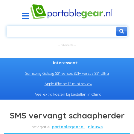
Interessant:
Samsung Galaxy S21 versus S21+ versus S21 Ultra
Apple iPhone 12 mini review
Veel extra kosten bij bestellen in China
SMS vervangt schaapherder
portablegear.nl
nieuws