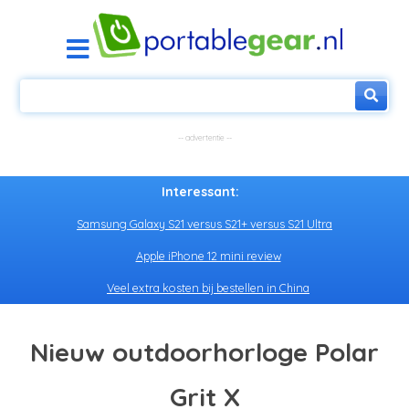
Interessant:
Samsung Galaxy S21 versus S21+ versus S21 Ultra
Apple iPhone 12 mini review
Veel extra kosten bij bestellen in China
Nieuw outdoorhorloge Polar
Grit X