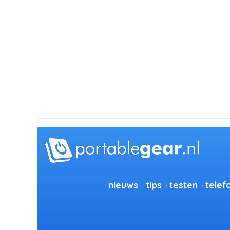
nieuws
tips
testen
telef