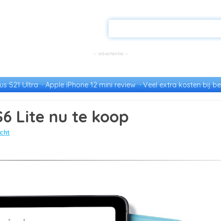
s S21 Ultra
Apple iPhone 12 mini review
Veel extra kosten bij be
 Lite nu te koop
cht