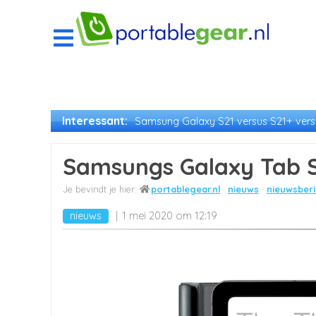
Interessant:
Samsung Galaxy S21 versus S21+ versu
Samsungs Galaxy Tab S6
portablegear.nl
nieuws
nieuwsberi
nieuws
1 mei 2020 om 12:19