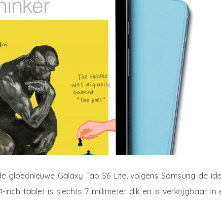
 gloednieuwe Galaxy Tab S6 Lite, volgens Samsung de ide
inch tablet is slechts 7 millimeter dik en is verkrijgbaar in