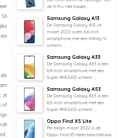
eer
de 9 Pro. Het toestel ...
b S6
Samsung Galaxy A13
De Samsung Galaxy A13 uit
ijks
maart 2022 is een 6,6 inch
ies
smartphone met een Infinity-V-
scherm. ...
Samsung Galaxy A33
De Samsung Galaxy A33 is een
6,4-inch smartphone met een
 als
Super AMOLED scherm. ...
ram
Samsung Galaxy A53
 je
De Samsung Galaxy A53 is een
6,5-inch smartphone met een
s of
Super AMOLED-scherm. ...
ngs
Oppo Find X5 Lite
rdt
Per begin maart 2022 is de
id.
Oppo Find X5-reeks beschikbaar