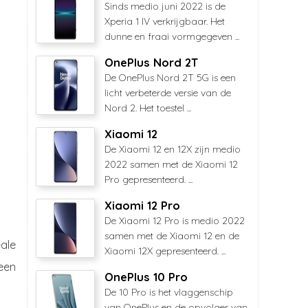
Sinds medio juni 2022 is de
Xperia 1 IV verkrijgbaar. Het
dunne en fraai vormgegeven ...
OnePlus Nord 2T
De OnePlus Nord 2T 5G is een
licht verbeterde versie van de
Nord 2. Het toestel ...
Xiaomi 12
De Xiaomi 12 en 12X zijn medio
2022 samen met de Xiaomi 12
Pro gepresenteerd. ...
Xiaomi 12 Pro
De Xiaomi 12 Pro is medio 2022
samen met de Xiaomi 12 en de
ale
Xiaomi 12X gepresenteerd. ...
 een
OnePlus 10 Pro
De 10 Pro is het vlaggenschip
van OnePlus en de opvolger van