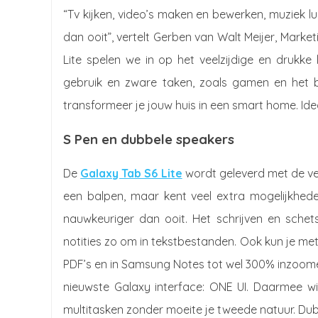
“Tv kijken, video’s maken en bewerken, muziek 
dan ooit”, vertelt Gerben van Walt Meijer, Mark
Lite spelen we in op het veelzijdige en drukke 
gebruik en zware taken, zoals gamen en het b
transformeer je jouw huis in een smart home. Ideaa
S Pen en dubbele speakers
De
Galaxy Tab S6 Lite
wordt geleverd met de ver
een balpen, maar kent veel extra mogelijkhede
nauwkeuriger dan ooit. Het schrijven en schets
notities zo om in tekstbestanden. Ook kun je met
PDF’s en in Samsung Notes tot wel 300% inzoome
nieuwste Galaxy interface: ONE UI. Daarmee wi
multitasken zonder moeite je tweede natuur. Dubbe