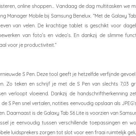
luisteren, online shoppen… Vandaag de dag multitasken we m
eting Manager Mobile bij Samsung Benelux. “Met de Galaxy Ta
leven van velen. De krachtige tablet is geschikt voor dagel
ewerken van foto’s en video’s. En dankzij de slimme funct
l voor je productiviteit.”
nieuwde S Pen. Deze tool geeft je hetzelfde verfijnde gevoel
n. Zo teken en schrijf je met de S Pen van slechts 7,03 g
en verloopt vloeiend. Dankzij de handschriftherkenning zet
 de S Pen snel vertalen, notities eenvoudig opslaan als JPEG’
n. Daarnaast is de Galaxy Tab S6 Lite is voorzien van Samsu
ssel je eenvoudig tussen verschillende toepassingen en wo
le luidsprekers zorgen tot slot voor een fraai ruimtelijk gelu