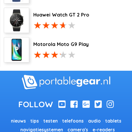
Huawei Watch GT 2 Pro
Motorola Moto G9 Play
nieuws
tips
testen
telefoons
audio
tablets
navigatiesystemen
camera's
e-readers