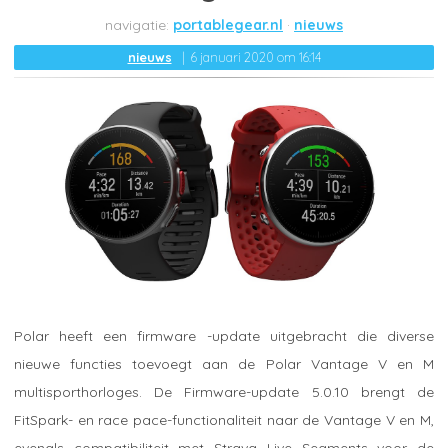
portablegear.nl
nieuws
nieuws
6 januari 2020 om 16:14
Polar heeft een firmware -update uitgebracht die diverse
nieuwe functies toevoegt aan de Polar Vantage V en M
multisporthorloges. De Firmware-update 5.0.10 brengt de
FitSpark- en race pace-functionaliteit naar de Vantage V en M,
evenals compatibiliteit met Strava Live Segments voor de