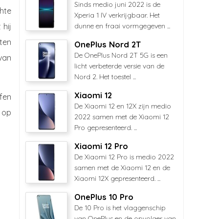
Sinds medio juni 2022 is de
hte
Xperia 1 IV verkrijgbaar. Het
 hij
dunne en fraai vormgegeven ...
ten
OnePlus Nord 2T
De OnePlus Nord 2T 5G is een
van
licht verbeterde versie van de
Nord 2. Het toestel ...
Xiaomi 12
fen
De Xiaomi 12 en 12X zijn medio
n op
2022 samen met de Xiaomi 12
Pro gepresenteerd. ...
Xiaomi 12 Pro
De Xiaomi 12 Pro is medio 2022
samen met de Xiaomi 12 en de
Xiaomi 12X gepresenteerd. ...
OnePlus 10 Pro
De 10 Pro is het vlaggenschip
van OnePlus en de opvolger van