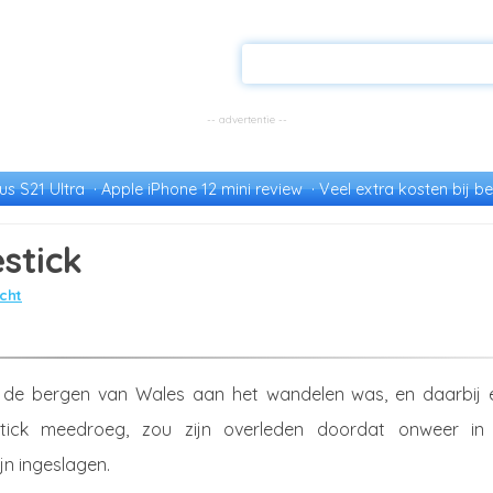
s S21 Ultra
Apple iPhone 12 mini review
Veel extra kosten bij be
estick
cht
 de bergen van Wales aan het wandelen was, en daarbij 
estick meedroeg, zou zijn overleden doordat onweer in
ijn ingeslagen.