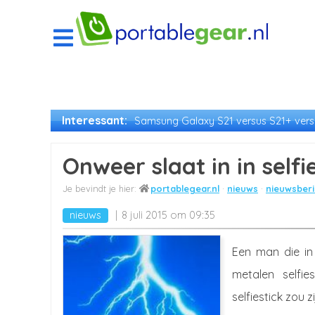
Interessant:
Samsung Galaxy S21 versus S21+ versu
Onweer slaat in in selfi
portablegear.nl
nieuws
nieuwsberi
nieuws
8 juli 2015 om 09:35
Een man die in
metalen selfi
selfiestick zou z