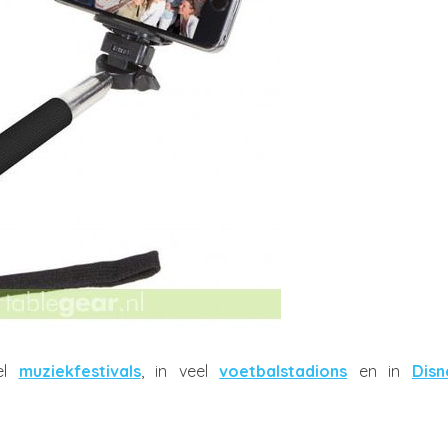
eel
muziekfestivals
, in veel
voetbalstadions
en in
Disn