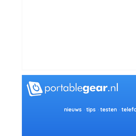
nieuws
tips
testen
telef