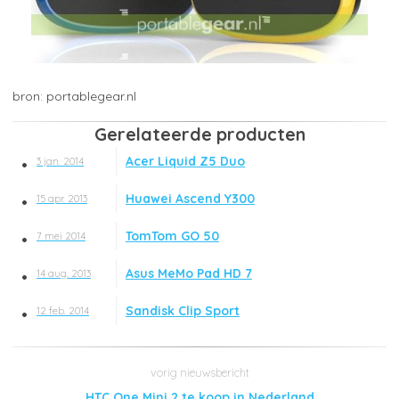
portablegear.nl
Gerelateerde producten
Acer Liquid Z5 Duo
3 jan. 2014
Huawei Ascend Y300
15 apr. 2013
TomTom GO 50
7 mei 2014
Asus MeMo Pad HD 7
14 aug. 2013
Sandisk Clip Sport
12 feb. 2014
HTC One Mini 2 te koop in Nederland