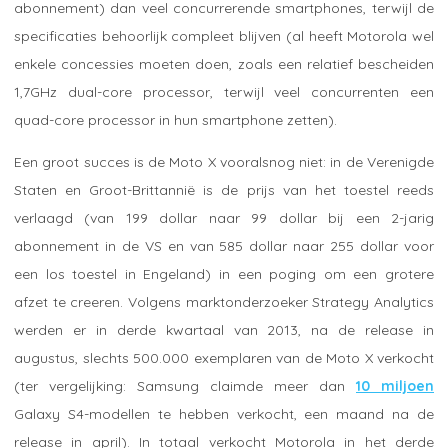
abonnement) dan veel concurrerende smartphones, terwijl de
specificaties behoorlijk compleet blijven (al heeft Motorola wel
enkele concessies moeten doen, zoals een relatief bescheiden
1,7GHz dual-core processor, terwijl veel concurrenten een
quad-core processor in hun smartphone zetten).
Een groot succes is de Moto X vooralsnog niet: in de Verenigde
Staten en Groot-Brittannië is de prijs van het toestel reeds
verlaagd (van 199 dollar naar 99 dollar bij een 2-jarig
abonnement in de VS en van 585 dollar naar 255 dollar voor
een los toestel in Engeland) in een poging om een grotere
afzet te creeren. Volgens marktonderzoeker Strategy Analytics
werden er in derde kwartaal van 2013, na de release in
augustus, slechts 500.000 exemplaren van de Moto X verkocht
(ter vergelijking: Samsung claimde meer dan
10 miljoen
Galaxy S4-modellen te hebben verkocht, een maand na de
release in april). In totaal verkocht Motorola in het derde