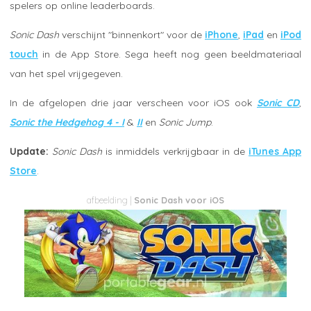
spelers op online leaderboards.
Sonic Dash
verschijnt "binnenkort" voor de
iPhone
,
iPad
en
iPod
touch
in de App Store. Sega heeft nog geen beeldmateriaal
van het spel vrijgegeven.
In de afgelopen drie jaar verscheen voor iOS ook
Sonic CD
,
Sonic the Hedgehog 4 - I
&
II
en
Sonic Jump
.
Update:
Sonic Dash
is inmiddels verkrijgbaar in de
iTunes App
Store
.
Sonic Dash voor iOS