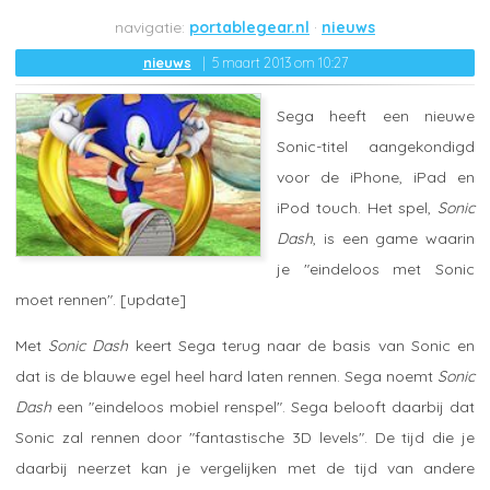
portablegear.nl
nieuws
nieuws
5 maart 2013 om 10:27
Sega heeft een nieuwe
Sonic-titel aangekondigd
voor de iPhone, iPad en
iPod touch. Het spel,
Sonic
Dash
, is een game waarin
je "eindeloos met Sonic
moet rennen". [update]
Met
Sonic Dash
keert Sega terug naar de basis van Sonic en
dat is de blauwe egel heel hard laten rennen. Sega noemt
Sonic
Dash
een "eindeloos mobiel renspel". Sega belooft daarbij dat
Sonic zal rennen door "fantastische 3D levels". De tijd die je
daarbij neerzet kan je vergelijken met de tijd van andere