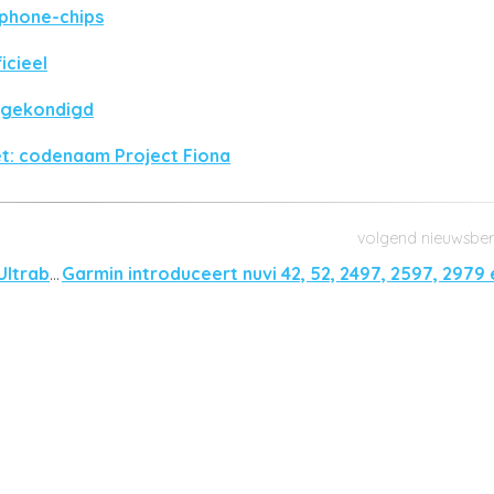
tphone-chips
icieel
ngekondigd
t: codenaam Project Fiona
Samsung Series 7 uitgebreid met Chronos en Ultrabook