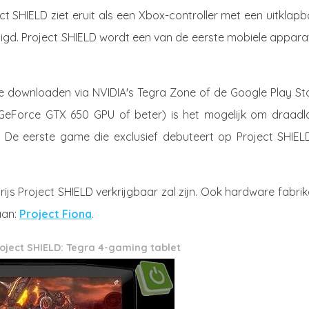
ct SHIELD ziet eruit als een Xbox-controller met een uitklap
tigd. Project SHIELD wordt een van de eerste mobiele appara
te downloaden via NVIDIA's Tegra Zone of de Google Play Sto
 GeForce GTX 650 GPU of beter) is het mogelijk om draadl
De eerste game die exclusief debuteert op Project SHIELD
rijs Project SHIELD verkrijgbaar zal zijn. Ook hardware fabri
aan:
Project Fiona
.
oject SHIELD: Tegra 4-gaming tablet