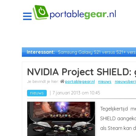
Interessant:
Samsung Galaxy S21 versus S21+ versu
NVIDIA Project SHIELD:
portablegear.nl
nieuws
nieuwsberi
nieuws
7 januari 2013 om 10:45
Tegelijkertijd
SHIELD aangeko
als Steam kan d