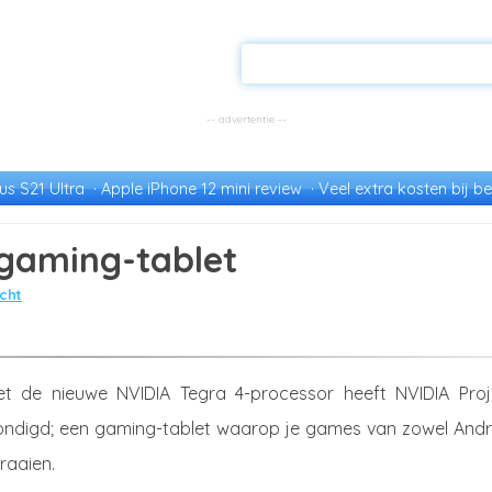
s S21 Ultra
Apple iPhone 12 mini review
Veel extra kosten bij be
 gaming-tablet
cht
 met de nieuwe NVIDIA Tegra 4-processor heeft NVIDIA Proj
ndigd; een gaming-tablet waarop je games van zowel Andr
raaien.