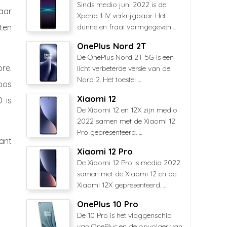
Sinds medio juni 2022 is de
baar
Xperia 1 IV verkrijgbaar. Het
ten
dunne en fraai vormgegeven ...
OnePlus Nord 2T
De OnePlus Nord 2T 5G is een
re.
licht verbeterde versie van de
Nord 2. Het toestel ...
oos
Xiaomi 12
 is
De Xiaomi 12 en 12X zijn medio
2022 samen met de Xiaomi 12
Pro gepresenteerd. ...
kant
Xiaomi 12 Pro
De Xiaomi 12 Pro is medio 2022
samen met de Xiaomi 12 en de
Xiaomi 12X gepresenteerd. ...
OnePlus 10 Pro
De 10 Pro is het vlaggenschip
van OnePlus en de opvolger van