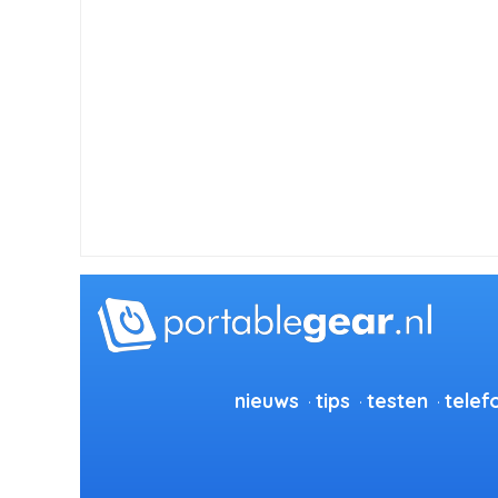
nieuws
tips
testen
telef