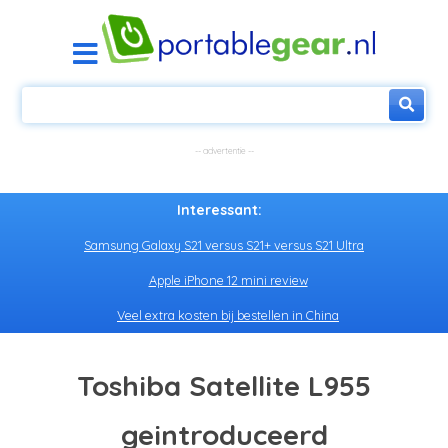
Interessant:
Samsung Galaxy S21 versus S21+ versus S21 Ultra
Apple iPhone 12 mini review
Veel extra kosten bij bestellen in China
Toshiba Satellite L955
geintroduceerd