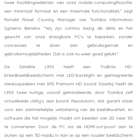
twee hoofdingrediënten van onze mobile-computingfilosofie:
een minimaal formaat en een maximale functionaliteit," zegt
Ronald Ravel, Country Manager van Toshiba Information
Systems Benelux. "Wij zijn continu bezig de dikte en het
gewicht van onze draagbare PC's te beperken, zonder
concessies te doen aan gebruiksgemak en
gebruiksmogelijkheden. Dat is ook nu weer goed gelukt."
De Satellite L955 heeft een TruBrite HD-
breedbeeldbeeldscherm met LED-backlight en geïntegreerde
stereospeakers met SRS Premium HD Sound. Daarbij heeft de
L955 twee nuttige, vooraf geïnstalleerde, door Toshiba zelf
ontwikkelde utility's aan boord: Resolution+, dat garant staat
voor een aanmerkelijke verbetering van de beeldkwaliteit, en
software die het mogelijk maakt om beelden van 2D naar 3D
te converteren. Door de PC via de HDMI-out-poort aan te
sluiten op een 3D-ready tv kan je op een royaler beeldscherm