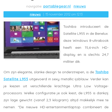
portablegear.nl
nieuws
nieuws
15 november 2012 om 12:13
Toshiba introduceert de
Satellite L955 in de Benelux:
deze Windows 8-ultrabook
heeft een 15,6-inch HD-
display en is slechts 24,7
milliter dik.
Om zijn elegante, slanke design te onderstrepen, is de
Toshiba
Satellite L955
uitgevoerd in sexy metallic-ijsblauw. Verder kan
je kiezen uit verschillende krachtige Ultra Low Voltage-
processors. Welke configuratie je ook kiest, de L955 is dankzij
zijn lage gewicht (vanaf 2,3 kilogram) altijd makkelijk mee te
nemen. "De nieuwe HD-entertainmentlaptop combineert de