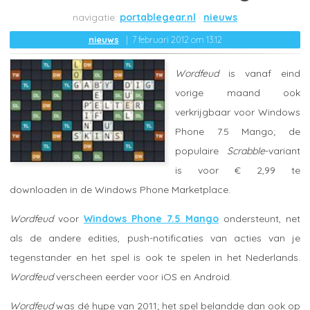
portablegear.nl
nieuws
nieuws
7 februari 2012 om 13:12
Wordfeud
is vanaf eind
vorige maand ook
verkrijgbaar voor Windows
Phone 7.5 Mango; de
populaire
Scrabble
-variant
is voor € 2,99 te
downloaden in de Windows Phone Marketplace.
Wordfeud
voor
Windows Phone 7.5 Mango
ondersteunt, net
als de andere edities, push-notificaties van acties van je
tegenstander en het spel is ook te spelen in het Nederlands.
Wordfeud
verscheen eerder voor iOS en Android.
Wordfeud
was dé hype van 2011; het spel belandde dan ook op