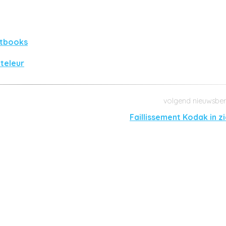
etbooks
 teleur
Faillissement Kodak in z