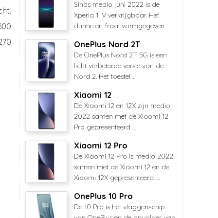
Sinds medio juni 2022 is de
cht.
Xperia 1 IV verkrijgbaar. Het
600
dunne en fraai vormgegeven ...
270
OnePlus Nord 2T
De OnePlus Nord 2T 5G is een
licht verbeterde versie van de
Nord 2. Het toestel ...
Xiaomi 12
De Xiaomi 12 en 12X zijn medio
2022 samen met de Xiaomi 12
Pro gepresenteerd. ...
Xiaomi 12 Pro
De Xiaomi 12 Pro is medio 2022
samen met de Xiaomi 12 en de
Xiaomi 12X gepresenteerd. ...
OnePlus 10 Pro
De 10 Pro is het vlaggenschip
van OnePlus en de opvolger van