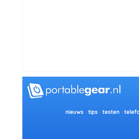
nieuws
tips
testen
telef