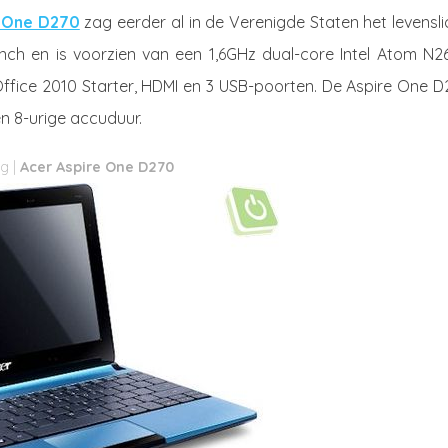
e One D270
zag eerder al in de Verenigde Staten het levensli
nch en is voorzien van een 1,6GHz dual-core Intel Atom N2
ffice 2010 Starter, HDMI en 3 USB-poorten. De Aspire One D
n 8-urige accuduur.
Acer Aspire One D270