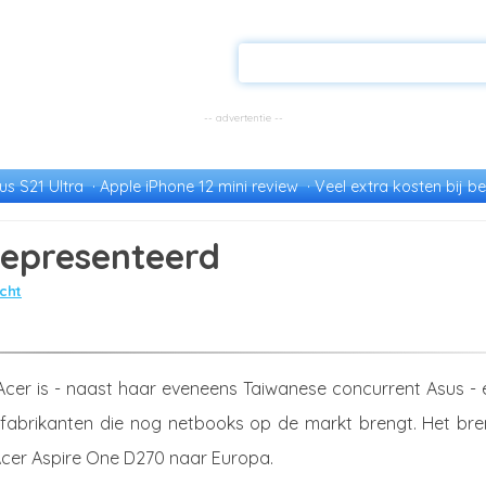
s S21 Ultra
Apple iPhone 12 mini review
Veel extra kosten bij be
gepresenteerd
cht
cer is - naast haar eveneens Taiwanese concurrent Asus - 
 fabrikanten die nog netbooks op de markt brengt. Het bre
 Acer Aspire One D270 naar Europa.