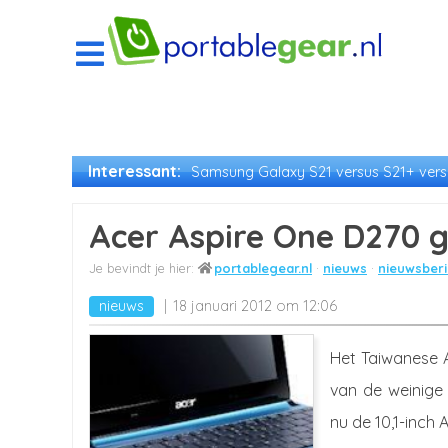
Interessant:
Samsung Galaxy S21 versus S21+ versu
Acer Aspire One D270 
portablegear.nl
nieuws
nieuwsberi
nieuws
18 januari 2012 om 12:06
Het Taiwanese A
van de weinige
nu de 10,1-inch