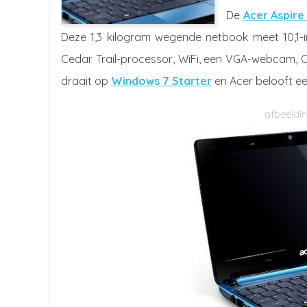
De
Acer Aspir
Deze 1,3 kilogram wegende netbook meet 10,1-i
Cedar Trail-processor, WiFi, een VGA-webcam, O
draait op
Windows 7 Starter
en Acer belooft ee