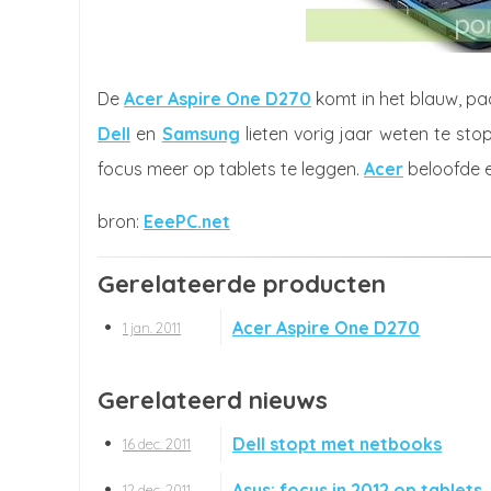
De
Acer Aspire One D270
komt in het blauw, paa
Dell
en
Samsung
lieten vorig jaar weten te s
focus meer op tablets te leggen.
Acer
beloofde e
EeePC.net
Gerelateerde producten
Acer Aspire One D270
1 jan. 2011
Gerelateerd nieuws
Dell stopt met netbooks
16 dec. 2011
Asus: focus in 2012 op tablets
12 dec. 2011