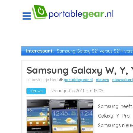
Interessant:
Samsung Galaxy S21 versus S21+ versu
Samsung Galaxy W, Y, Y
portablegear.nl
nieuws
nieuwsberi
nieuws
25 augustus 2011 om 15:05
Samsung heeft 
Galaxy Y Pro 
Samsungs nieuw