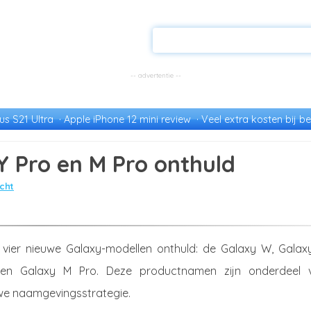
s S21 Ultra
Apple iPhone 12 mini review
Veel extra kosten bij be
 Pro en M Pro onthuld
cht
vier nieuwe Galaxy-modellen onthuld: de Galaxy W, Galaxy
en Galaxy M Pro. Deze productnamen zijn onderdeel 
e naamgevingsstrategie.