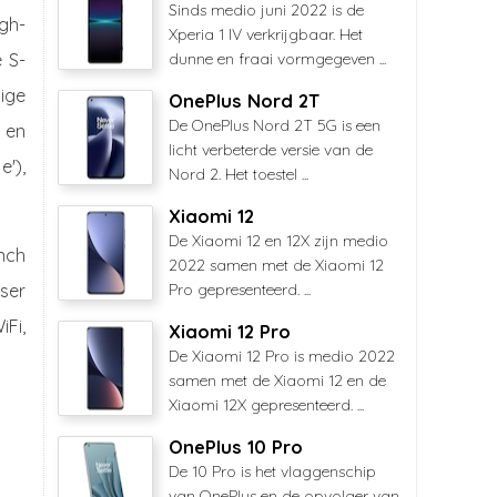
Sinds medio juni 2022 is de
igh-
Xperia 1 IV verkrijgbaar. Het
 S-
dunne en fraai vormgegeven ...
tige
OnePlus Nord 2T
De OnePlus Nord 2T 5G is een
 en
licht verbeterde versie van de
'),
Nord 2. Het toestel ...
Xiaomi 12
De Xiaomi 12 en 12X zijn medio
inch
2022 samen met de Xiaomi 12
ser
Pro gepresenteerd. ...
iFi,
Xiaomi 12 Pro
De Xiaomi 12 Pro is medio 2022
samen met de Xiaomi 12 en de
Xiaomi 12X gepresenteerd. ...
OnePlus 10 Pro
De 10 Pro is het vlaggenschip
van OnePlus en de opvolger van