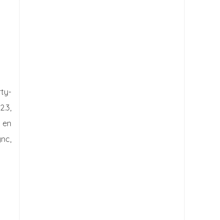
ty-
2.3,
 en
ync,