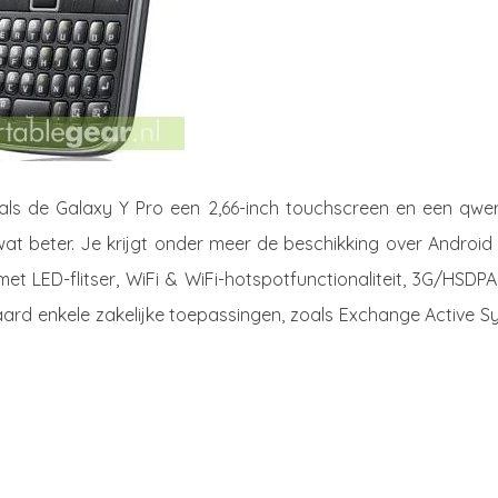
als de Galaxy Y Pro een 2,66-inch touchscreen en een qwer
at beter. Je krijgt onder meer de beschikking over Android 
 LED-flitser, WiFi & WiFi-hotspotfunctionaliteit, 3G/HSDPA
ard enkele zakelijke toepassingen, zoals Exchange Active S