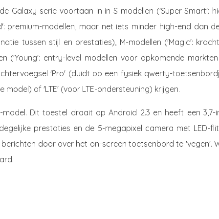
e Galaxy-serie voortaan in in S-modellen ('Super Smart': h
d': premium-modellen, maar net iets minder high-end dan de
tie tussen stijl en prestaties), M-modellen ('Magic': krach
llen ('Young': entry-level modellen voor opkomende markten
htervoegsel 'Pro' (duidt op een fysiek qwerty-toetsenbordje
 model) of 'LTE' (voor LTE-ondersteuning) krijgen.
-model. Dit toestel draait op Android 2.3 en heeft een 3,7-
degelijke prestaties en de 5-megapixel camera met LED-flit
el berichten door over het on-screen toetsenbord te 'vegen'. W
ard.