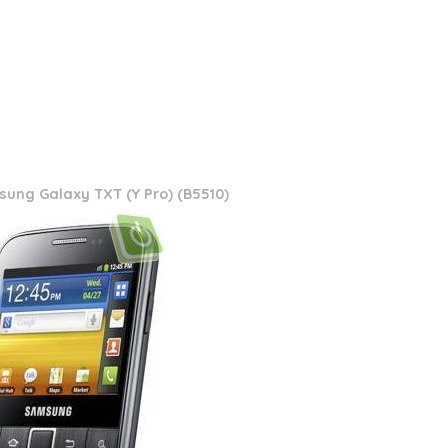
ung Galaxy TXT (Y Pro) (B5510)