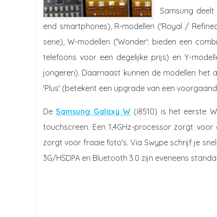
Samsung deelt d
end smartphones), R-modellen ('Royal / Refine
serie), W-modellen ('Wonder': bieden een combina
telefoons voor een degelijke prijs) en Y-mode
jongeren). Daarnaast kunnen de modellen het ac
'Plus' (betekent een upgrade van een voorgaande
De
Samsung Galaxy W
(i8510) is het eerste W
touchscreen. Een 1,4GHz-processor zorgt voor 
zorgt voor fraaie foto's. Via Swype schrijf je sn
3G/HSDPA en Bluetooth 3.0 zijn eveneens standa