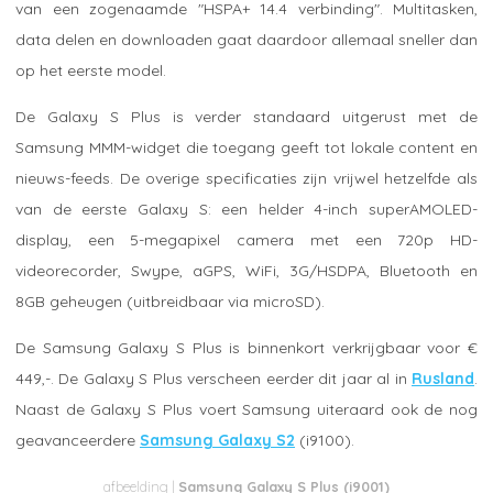
van een zogenaamde "HSPA+ 14.4 verbinding". Multitasken,
data delen en downloaden gaat daardoor allemaal sneller dan
op het eerste model.
De Galaxy S Plus is verder standaard uitgerust met de
Samsung MMM-widget die toegang geeft tot lokale content en
nieuws-feeds. De overige specificaties zijn vrijwel hetzelfde als
van de eerste Galaxy S: een helder 4-inch superAMOLED-
display, een 5-megapixel camera met een 720p HD-
videorecorder, Swype, aGPS, WiFi, 3G/HSDPA, Bluetooth en
8GB geheugen (uitbreidbaar via microSD).
De Samsung Galaxy S Plus is binnenkort verkrijgbaar voor €
449,-. De Galaxy S Plus verscheen eerder dit jaar al in
Rusland
.
Naast de Galaxy S Plus voert Samsung uiteraard ook de nog
geavanceerdere
Samsung Galaxy S2
(i9100).
Samsung Galaxy S Plus (i9001)