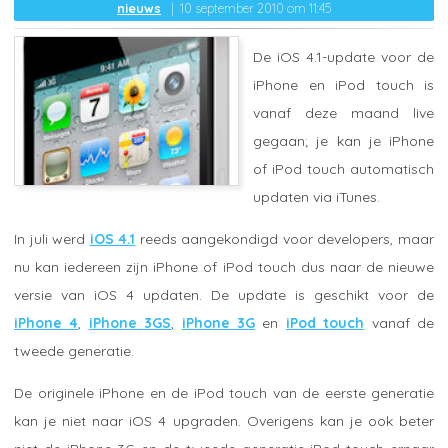
nieuws
10 september 2010 om 11:45
De iOS 4.1-update voor de
iPhone en iPod touch is
vanaf deze maand live
gegaan; je kan je iPhone
of iPod touch automatisch
updaten via iTunes.
In juli werd
iOS 4.1
reeds aangekondigd voor developers, maar
nu kan iedereen zijn iPhone of iPod touch dus naar de nieuwe
versie van iOS 4 updaten. De update is geschikt voor de
iPhone 4
,
iPhone 3GS
,
iPhone 3G
en
iPod touch
vanaf de
tweede generatie.
De originele iPhone en de iPod touch van de eerste generatie
kan je niet naar iOS 4 upgraden. Overigens kan je ook beter