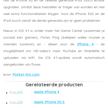
niet de iPhone 3G en de tweede generatie iPod touch ernaar
upgraden, omdat deze toestellen er trager van worden en niet
veel extra functionaliteiten krijgen. Voor de iPhone 3GS en de
iPod touch vanaf de derde generatie zijn er geen problemen.
Nieuw in iOS 4.1 is onder meer het Game Center (waarmee je
sociaal kan gamen), iTunes Ping (bekijken welke muziek je
vrienden luisteren) en - alleen voor de
iPhone 4
- de
mogelijkheid om HD-video's naar YouTube en MobileMe te
uploaden via WiFi. De iOS 4.1-update wordt automatisch
aangeboden via iTunes.
Pocket-lint.com
Gerelateerde producten
Apple iPhone 4
8 jun. 2010
Apple iPhone 3G S
8 jun. 2009