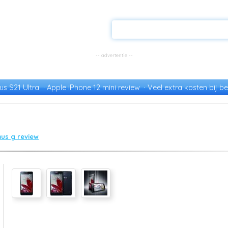
s S21 Ultra
Apple iPhone 12 mini review
Veel extra kosten bij be
mus g review