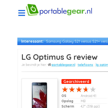
Interessant:
Samsung Galaxy S21 versus S21+ versu
LG Optimus G review
portablegear.nl
telefoons
lg opti
Gearchiveerd
OS
Android 4.1
Opslag
MB
Scherm
4,7" (318 ppi)