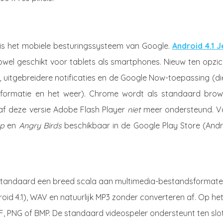
 is het mobiele besturingssysteem van Google.
Android 4.1 J
0, zowel geschikt voor tablets als smartphones. Nieuw ten opzi
s, uitgebreidere notificaties en de Google Now-toepassing (di
nformatie en het weer). Chrome wordt als standaard brow
af deze versie Adobe Flash Player
niet
meer ondersteund. V
p
en
Angry Birds
beschikbaar in de Google Play Store (Andr
d standaard een breed scala aan multimedia-bestandsformate
id 4.1), WAV en natuurlijk MP3 zonder converteren af. Op he
F, PNG of BMP. De standaard videospeler ondersteunt ten slo