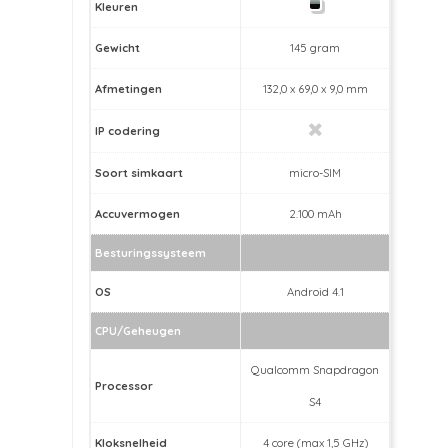
Kleuren
Gewicht
145 gram
Afmetingen
132,0 x 69,0 x 9,0 mm
IP codering
Soort simkaart
micro-SIM
Accuvermogen
2.100 mAh
Besturingssysteem
OS
Android 4.1
CPU/Geheugen
Qualcomm Snapdragon
Processor
S4
Kloksnelheid
4 core (max 1,5 GHz)