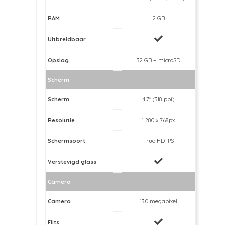
RAM
2 GB
Uitbreidbaar
Opslag
32 GB + microSD
Scherm
Scherm
4,7" (318 ppi)
Resolutie
1.280 x 768px
Schermsoort
True HD IPS
Verstevigd glass
Camera
Camera
13,0 megapixel
Flits