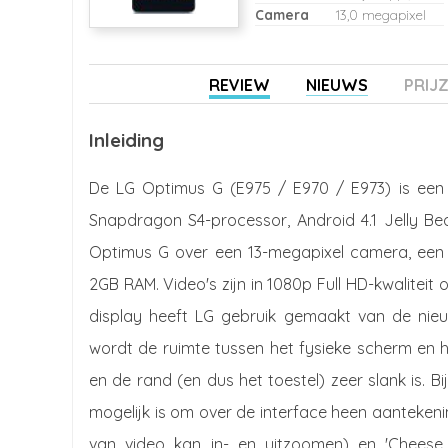
Camera
13,0 megapixel
REVIEW
NIEUWS
PRIJ
Inleiding
De LG Optimus G (E975 / E970 / E973) is ee
Snapdragon S4-processor, Android 4.1 Jelly Be
Optimus G over een 13-megapixel camera, een 
2GB RAM. Video's zijn in 1080p Full HD-kwaliteit o
display heeft LG gebruik gemaakt van de nieu
wordt de ruimte tussen het fysieke scherm en 
en de rand (en dus het toestel) zeer slank is. 
mogelijk is om over de interface heen aantekeni
van video kan in- en uitzoomen) en 'Cheese