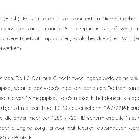
(Flash). Er is in totaal 1 slot voor extern MicroSD geheu
 overzetten van en naar je PC. De Optimus G heeft verder 
andere Bluetooth apparaten, zoals headsets) en WiFi (v
etwerken).
screen. De LG Optimus G heeft twee ingebouwde camera's.
apixel, waar je ook video's mee kan opnemen. De frontcame
olutie van 1,3 megapixel. Foto's maken in het donker is moge
uitgerust met een True HD IPS kleurenscherm (16.777.216 kleur
ie, die onder meer een 1280 x 720 HD-schermresolutie (met 
Graphic Engine zorgt ervoor dat kleuren automatisch wor
0 x 768 pixels.