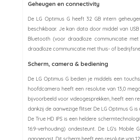
Geheugen en connectivity
De LG Optimus G heeft 32 GB intern geheugen 
beschikbaar. Je kan data door middel van USB
Bluetooth (voor draadloze communicatie met 
draadloze communicatie met thuis- of bedrijfsn
Scherm, camera & bediening
De LG Optimus G bedien je middels een touch
hoofdcamera heeft een resolutie van 13,0 meg
bijvoorbeeld voor videogesprekken, heeft een res
dankzij de aanwezige flitser. De LG Optimus G is 
De True HD IPS is een heldere schermtechnolog
16:9-verhouding) ondesteunt. De LG's Mobile 
aangepast. Dit scherm heeft een resolutie van 128