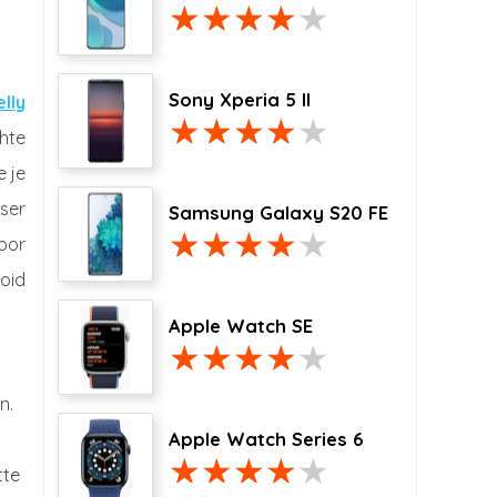
Sony Xperia 5 II
elly
chte
e je
ser
Samsung Galaxy S20 FE
oor
oid
Apple Watch SE
n.
t
Apple Watch Series 6
tte