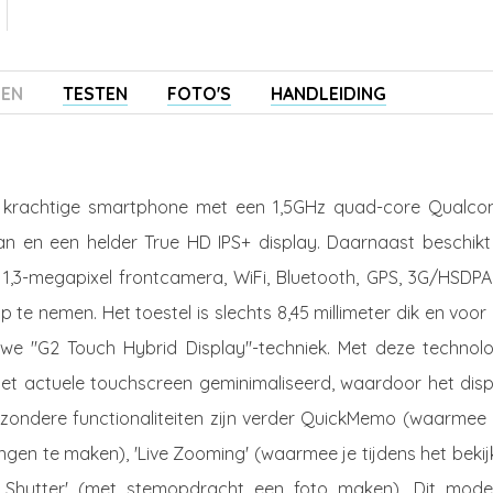
ZEN
TESTEN
FOTO'S
HANDLEIDING
n krachtige smartphone met een 1,5GHz quad-core Qualc
an en een helder True HD IPS+ display. Daarnaast beschikt
1,3-megapixel frontcamera, WiFi, Bluetooth, GPS, 3G/HSDPA
p te nemen. Het toestel is slechts 8,45 millimeter dik en voor
we "G2 Touch Hybrid Display"-techniek. Met deze technolo
het actuele touchscreen geminimaliseerd, waardoor het disp
Bijzondere functionaliteiten zijn verder QuickMemo (waarmee
ngen te maken), 'Live Zooming' (waarmee je tijdens het beki
 Shutter' (met stemopdracht een foto maken). Dit model