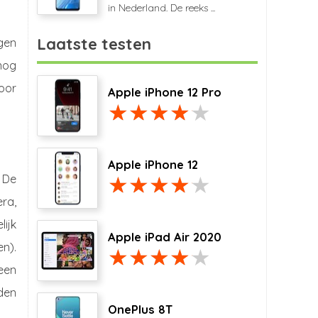
in Nederland. De reeks ...
Laatste testen
gen
nog
oor
Apple iPhone 12 Pro
Apple iPhone 12
 De
ra,
lijk
Apple iPad Air 2020
en).
een
den
OnePlus 8T