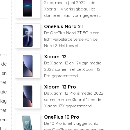
Sinds medio juni 2022 is de
Xperia 1 IV verkrijgbaar. Het
dunne en fraai vormgegeven ...
OnePlus Nord 2T
De OnePlus Nord 2T 5G is een
licht verbeterde versie van de
Nord 2. Het toestel ...
omm
Xiaomi 12
De Xiaomi 12 en 12X zijn medio
 de
2022 samen met de Xiaomi 12
 en
Pro gepresenteerd. ...
 het
Xiaomi 12 Pro
gie
De Xiaomi 12 Pro is medio 2022
samen met de Xiaomi 12 en de
lay
Xiaomi 12X gepresenteerd. ...
 het
OnePlus 10 Pro
jken
De 10 Pro is het vlaggenschip
 is
van OnePlus en de opvolger van