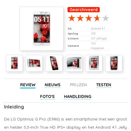
Gearchiveerd
OS
Android 4.1
Opslag
MB
Scherm
5,5" (401 ppi)
13,0
Camera
megapixel
REVIEW
NIEUWS
PRIJZEN
TESTEN
FOTO'S
HANDLEIDING
Inleiding
De LG Optimus G Pro (E986) is een smartphone met een groot
en helder 5,5-inch True HD IPS+ display en het Android 4.1 Jelly