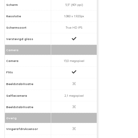
Scherm
5,5" (401 ppi)
Resolutie
1.080 x 1.920px
Schermsoort
True HD IPS
Verstevigd glass
Camera
Camera
13,0 megapixel
Flits
Beeldstabilisatie
Selfiecamera
2,1 megapixel
Beeldstabilisatie
Overig
Vingerafdruksensor