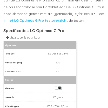
Van de LG Optimus G Pro staan op dit moment geen prijzen in
de prijzendatabase van PortableGear. De LG Optimus G Pro is
door 3bronnen getest met als (gemiddeld) cijfer een 8,3. Lees
in het LG Optimus G Pro testoverzicht
de testen
Specificaties LG Optimus G Pro
Algemeen
Product
LG Optimus G Pro
Aankondiging
2013
Verkoopstart
2013
Design
Kleuren
Gewicht
160 gram
Afmetingen
150,0 x 76,0 x 9,0 mm