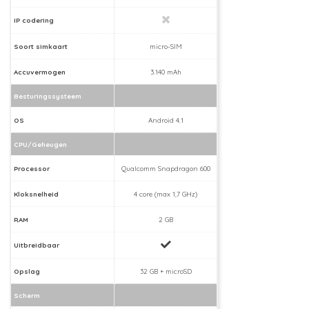
IP codering
Soort simkaart
micro-SIM
Accuvermogen
3.140 mAh
Besturingssysteem
OS
Android 4.1
CPU/Geheugen
Processor
Qualcomm Snapdragon 600
Kloksnelheid
4 core (max 1,7 GHz)
RAM
2 GB
Uitbreidbaar
Opslag
32 GB + microSD
Scherm