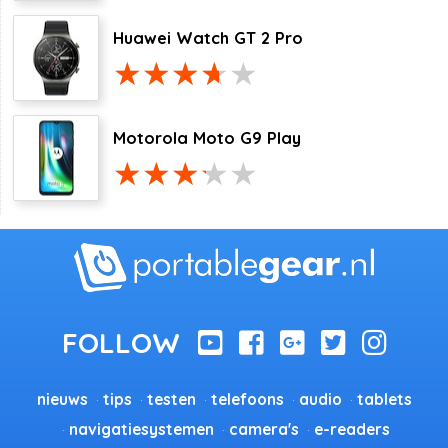
Huawei Watch GT 2 Pro
Motorola Moto G9 Play
nieuws
tips
testen
telefoons
audio
tablets
navigatiesystemen
camera's
e-readers