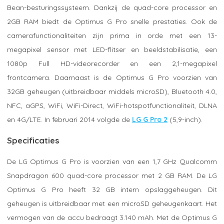
Bean-besturingssysteem. Dankzij de quad-core processor en
2GB RAM biedt de Optimus G Pro snelle prestaties. Ook de
camerafunctionaliteiten zijn prima in orde met een 13-
megapixel sensor met LED-flitser en beeldstabilisatie, een
1080p Full HD-videorecorder en een 2,1-megapixel
frontcamera. Daarnaast is de Optimus G Pro voorzien van
32GB geheugen (uitbreidbaar middels microSD), Bluetooth 4.0,
NFC, aGPS, WiFi, WiFi-Direct, WiFi-hotspotfunctionaliteit, DLNA
en 4G/LTE. In februari 2014 volgde de
LG G Pro 2
(5,9-inch).
Specificaties
De LG Optimus G Pro is voorzien van een 1,7 GHz Qualcomm
Snapdragon 600 quad-core processor met 2 GB RAM. De LG
Optimus G Pro heeft 32 GB intern opslaggeheugen. Dit
geheugen is uitbreidbaar met een microSD geheugenkaart. Het
vermogen van de accu bedraagt 3.140 mAh. Met de Optimus G