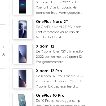
Sinds medio juni 2022 is de
Xperia 1 IV verkrijgbaar. Het
dunne en fraai vormgegeven ...
OnePlus Nord 2T
De OnePlus Nord 2T 5G is een
licht verbeterde versie van de
Nord 2. Het toestel ...
Xiaomi 12
 in
De Xiaomi 12 en 12X zijn medio
 Al
2022 samen met de Xiaomi 12
Pro gepresenteerd. ...
Xiaomi 12 Pro
De Xiaomi 12 Pro is medio 2022
samen met de Xiaomi 12 en de
Xiaomi 12X gepresenteerd. ...
OnePlus 10 Pro
De 10 Pro is het vlaggenschip
van OnePlus en de opvolger van