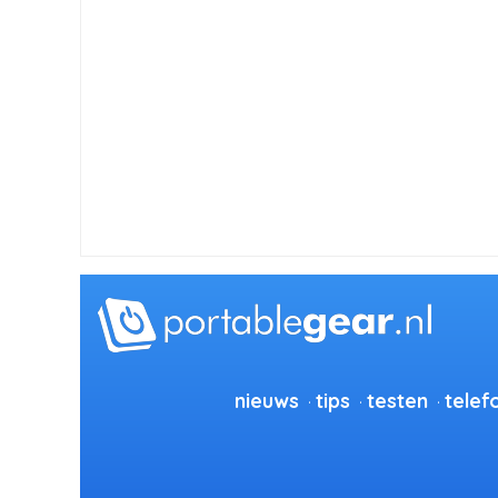
nieuws
tips
testen
telef