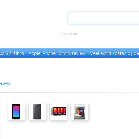
s S21 Ultra
Apple iPhone 12 mini review
Veel extra kosten bij be
nieuws