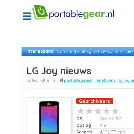
Interessant:
Samsung Galaxy S21 versus S21+ versu
LG Joy nieuws
portablegear.nl
telefoons
lg joy 
Gearchiveerd
OS
Android 5.0
Opslag
MB
Scherm
4,0" (233 ppi)