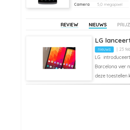
Camera
5,0 megapixel
REVIEW
NIEUWS
PRIJ
LG lanceer
nieuws
23 fe
LG introducee
Barcelona vier 
deze toestellen 