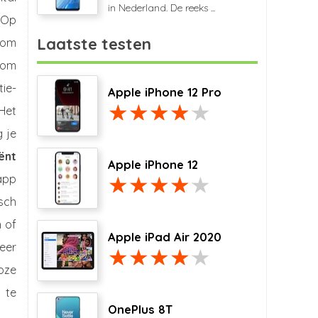
in Nederland. De reeks ...
 Op
Laatste testen
rom
 om
tie-
Apple iPhone 12 Pro
 Het
 je
iënt
Apple iPhone 12
app
sch
n of
Apple iPad Air 2020
eer
loze
 te
OnePlus 8T