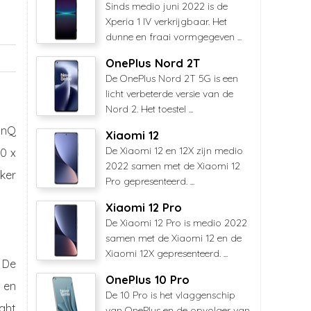
Sinds medio juni 2022 is de
Xperia 1 IV verkrijgbaar. Het
dunne en fraai vormgegeven ...
OnePlus Nord 2T
De OnePlus Nord 2T 5G is een
licht verbeterde versie van de
Nord 2. Het toestel ...
inQ
Xiaomi 12
De Xiaomi 12 en 12X zijn medio
40 x
2022 samen met de Xiaomi 12
eker
Pro gepresenteerd. ...
Xiaomi 12 Pro
De Xiaomi 12 Pro is medio 2022
samen met de Xiaomi 12 en de
Xiaomi 12X gepresenteerd. ...
 De
OnePlus 10 Pro
 en
De 10 Pro is het vlaggenschip
ght
van OnePlus en de opvolger van