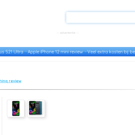
s S21 Ultra
Apple iPhone 12 mini review
Veel extra kosten bij be
thinq review