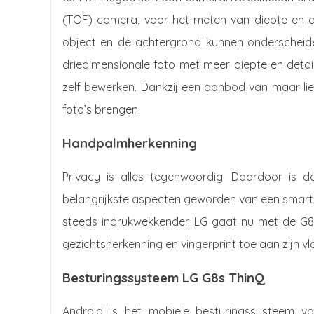
(TOF) camera, voor het meten van diepte en af
object en de achtergrond kunnen onderscheid
driedimensionale foto met meer diepte en detail
zelf bewerken. Dankzij een aanbod van maar liefs
foto’s brengen.
Handpalmherkenning
Privacy is alles tegenwoordig. Daardoor is
belangrijkste aspecten geworden van een smar
steeds indrukwekkender. LG gaat nu met de G8
gezichtsherkenning en vingerprint toe aan zijn v
Besturingssysteem LG G8s ThinQ
Android is het mobiele besturingssysteem v