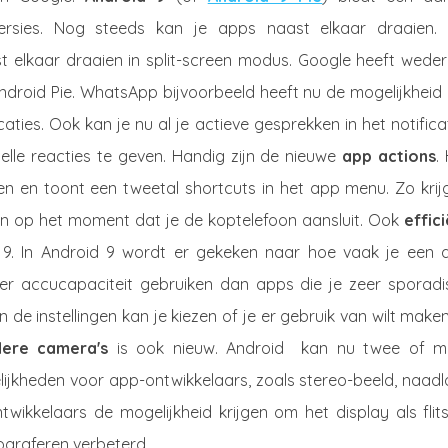
versies. Nog steeds kan je apps naast elkaar draaien.
t elkaar draaien in split-screen modus. Google heeft wede
ndroid Pie. WhatsApp bijvoorbeeld heeft nu de mogelijkheid
caties. Ook kan je nu al je actieve gesprekken in het notifica
elle reacties te geven. Handig zijn de nieuwe
app actions
.
en en toont een tweetal shortcuts in het app menu. Zo krijg
en op het moment dat je de koptelefoon aansluit. Ook
effic
9. In Android 9 wordt er gekeken naar hoe vaak je een 
eer accucapaciteit gebruiken dan apps die je zeer sporadi
n de instellingen kan je kiezen of je er gebruik van wilt make
ere camera's
is ook nieuw. Android kan nu twee of m
elijkheden voor app-ontwikkelaars, zoals stereo-beeld, naad
ikkelaars de mogelijkheid krijgen om het display als flits
ograferen verbeterd.