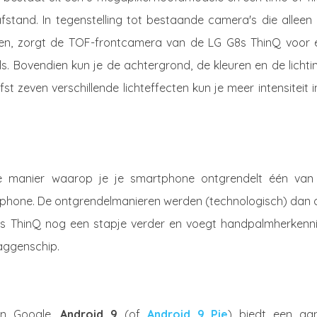
stand. In tegenstelling tot bestaande camera's die alleen 
en, zorgt de TOF-frontcamera van de LG G8s ThinQ voor 
s. Bovendien kun je de achtergrond, de kleuren en de lichti
t zeven verschillende lichteffecten kun je meer intensiteit i
 de manier waarop je je smartphone ontgrendelt één van
tphone. De ontgrendelmanieren werden (technologisch) dan 
s ThinQ nog een stapje verder en voegt handpalmherkenni
laggenschip.
an Google.
Android 9
(of
Android 9 Pie
) biedt een aan