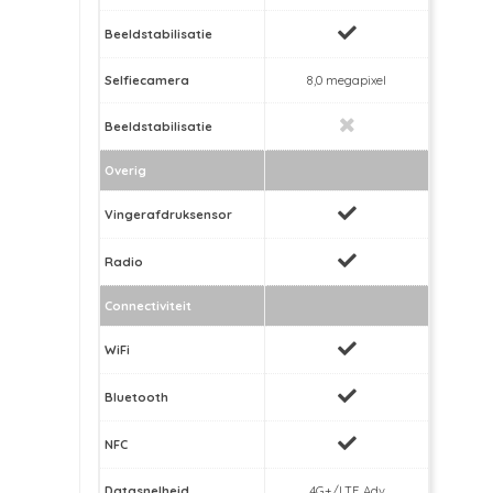
Beeldstabilisatie
Selfiecamera
8,0 megapixel
Beeldstabilisatie
Overig
Vingerafdruksensor
Radio
Connectiviteit
WiFi
Bluetooth
NFC
Datasnelheid
4G+/LTE Adv