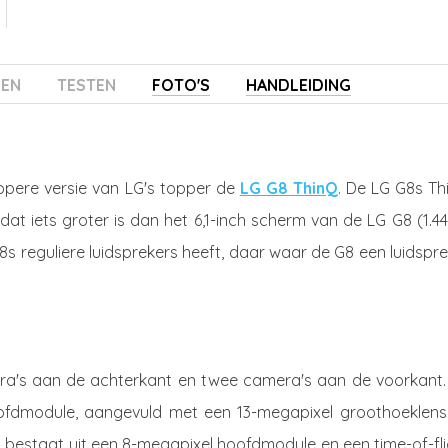
ZEN
TESTEN
FOTO'S
HANDLEIDING
opere versie van LG's topper de
LG G8 ThinQ
. De LG G8s Th
 dat iets groter is dan het 6,1-inch scherm van de LG G8 (1.4
 G8s reguliere luidsprekers heeft, daar waar de G8 een luidspr
mera's aan de achterkant en twee camera's aan de voorkant.
ofdmodule, aangevuld met een 13-megapixel groothoeklens
bestaat uit een 8-megapixel hoofdmodule en een time-of-fli