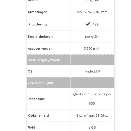
Afmetingen
155,3 x 76,6 x 8,0 mm
IP codering
,
IP68
Soort simkaart
nano-SIM
Accuvermogen
3.550 mAh
Besturingssysteem
OS
Android 9
CPU/Geheugen
Qualcomm Snapdragon
Processor
855
Kloksnelheid
8 core (max 2,8 GHz)
RAM
6 GB