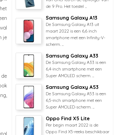
de 9 Pro. Het toestel ...
het
Samsung Galaxy A13
een
De Samsung Galaxy A13 uit
nval
maart 2022 is een 6,6 inch
n je
smartphone met een Infinity-V-
scherm. ...
Samsung Galaxy A33
De Samsung Galaxy A33 is een
6,4-inch smartphone met een
 de
Super AMOLED scherm. ...
ook
Samsung Galaxy A53
De Samsung Galaxy A53 is een
ng,
6,5-inch smartphone met een
Super AMOLED-scherm. ...
Oppo Find X5 Lite
Per begin maart 2022 is de
Oppo Find X5-reeks beschikbaar
tal