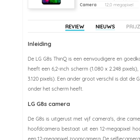
Camera
12,0 megapixel
REVIEW
NIEUWS
PRIJ
Inleiding
De LG G8s ThinQ is een eenvoudigere en goedk
heeft een 6,2-inch scherm (1.080 x 2.248 pixels),
3.120 pixels). Een ander groot verschil is dat de
onder het scherm heeft.
LG G8s camera
De G8s is uitgerust met vijf camera's, drie ca
hoofdcamera bestaat uit een 12-megapixel ho
een 12-megapixel zoomcamera. De selfiecamera 