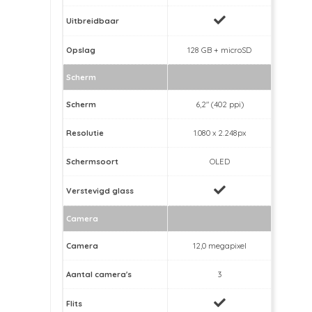
Uitbreidbaar
Opslag
128 GB + microSD
Scherm
Scherm
6,2" (402 ppi)
Resolutie
1.080 x 2.248px
Schermsoort
OLED
Verstevigd glass
Camera
Camera
12,0 megapixel
Aantal camera's
3
Flits