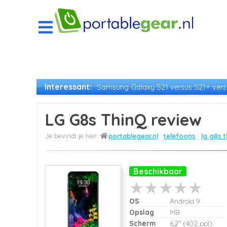
Interessant:
Samsung Galaxy S21 versus S21+ versu
LG G8s ThinQ review
portablegear.nl
telefoons
lg g8s 
Beschikbaar
OS
Android 9
Opslag
MB
Scherm
6,2" (402 ppi)