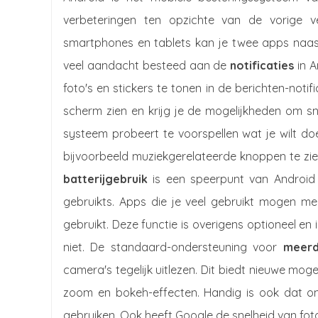
verbeteringen ten opzichte van de vorige 
smartphones en tablets kan je twee apps naas
veel aandacht besteed aan de
notificaties
in A
foto's en stickers te tonen in de berichten-notifi
scherm zien en krijg je de mogelijkheden om sn
systeem probeert te voorspellen wat je wilt do
bijvoorbeeld muziekgerelateerde knoppen te zi
batterijgebruik
is een speerpunt van Android 
gebruikts. Apps die je veel gebruikt mogen m
gebruikt. Deze functie is overigens optioneel en i
niet. De standaard-ondersteuning voor
meerd
camera's tegelijk uitlezen. Dit biedt nieuwe mog
zoom en bokeh-effecten. Handig is ook dat ontw
gebruiken. Ook heeft Google de snelheid van fot